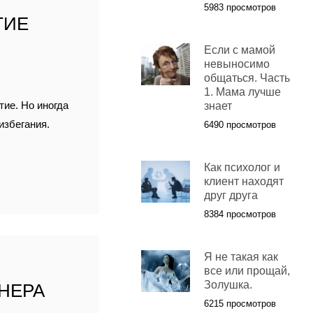
5983 просмотров
ТИЕ
Я
Если с мамой
невыносимо
общаться. Часть
1. Мама лучше
тие. Но иногда
знает
избегания.
6490 просмотров
Как психолог и
клиент находят
друг друга
8384 просмотров
Я не такая как
Ы
все или прощай,
Золушка.
НЕРА
6215 просмотров