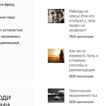
ла фразу,
Никогда не
злись! Или кто
лько лицо
отобрал у тебя
право на
 с усталостью.
конфликт!
е начинались
7824 просмотров
оциональной
Как легче
пережить боль и
отчаяние:
способы и
рекомендации.
6820 просмотров
Треугольник
мошенничества
ЮДИ
5635 просмотров
АМИ