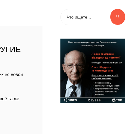
РУГИЕ
ик «с новой
всё та же