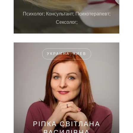
Психолог; Консультант; Психотерапевт;
Сексолог;
УКРАИНА, КИЕВ
РІПКА СВІТЛАНА
ВАСИЛІВНА