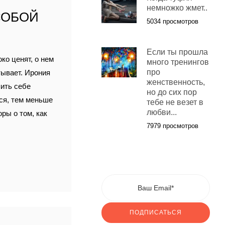
немножко жмет..
СОБОЙ
5034 просмотров
Если ты прошла
ко ценят, о нем
много тренингов
про
тывает. Ирония
женственность,
пить себе
но до сих пор
мся, тем меньше
тебе не везет в
любви...
оры о том, как
7979 просмотров
ПОДПИСАТЬСЯ