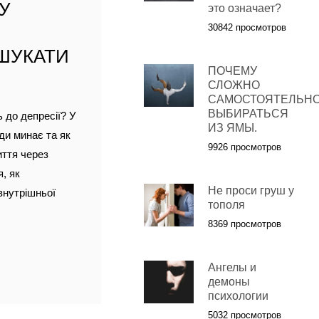
МУ
это означает?
30842 просмотров
 ШУКАТИ
ПОЧЕМУ
СЛОЖНО
САМОСТОЯТЕЛЬН
ВЫБИРАТЬСЯ
 до депресії? У
ИЗ ЯМЫ.
ди минає та як
9926 просмотров
иття через
, як
Не проси груш у
внутрішньої
тополя
8369 просмотров
Ангелы и
демоны
психологии
5032 просмотров