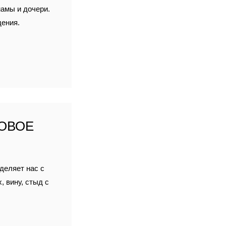
мамы и дочери.
дения.
ОВОЕ
зделяет нас с
 вину, стыд с