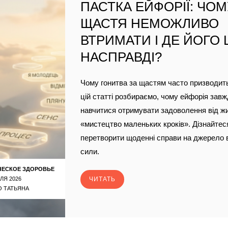
ПАСТКА ЕЙФОРІЇ: ЧО
ЩАСТЯ НЕМОЖЛИВО
ВТРИМАТИ І ДЕ ЙОГО
НАСПРАВДІ?
Чому гонитва за щастям часто призводить
цій статті розбираємо, чому ейфорія завж
навчитися отримувати задоволення від ж
«мистецтво маленьких кроків». Дізнайтеся
перетворити щоденні справи на джерело 
сили.
ЧЕСКОЕ ЗДОРОВЬЕ
ЛЯ 2026
ЧИТАТЬ
 ТАТЬЯНА