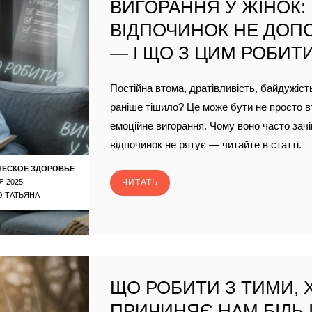
ВИГОРАННЯ У ЖІНОК:
ВІДПОЧИНОК НЕ ДОП
— І ЩО З ЦИМ РОБИТ
Постійна втома, дратівливість, байдужіст
раніше тішило? Це може бути не просто в
емоційне вигорання. Чому воно часто зачі
відпочинок не рятує — читайте в статті.
ЧЕСКОЕ ЗДОРОВЬЕ
Я 2025
ЧИТАТЬ
 ТАТЬЯНА
ЩО РОБИТИ З ТИМИ, 
ПРИЧИНЯЄ НАМ БІЛЬ І