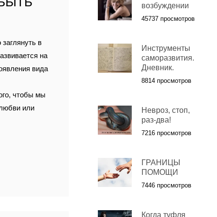
 БЫТЬ
возбуждении
45737 просмотров
 заглянуть в
Инструменты
азвивается на
саморазвития.
Дневник.
появления вида
8814 просмотров
ого, чтобы мы
 любви или
Невроз, стоп,
раз-два!
7216 просмотров
ГРАНИЦЫ
ПОМОЩИ
7446 просмотров
Когда туфля