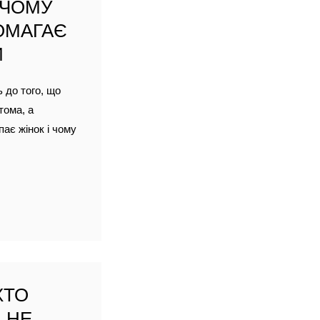
 ЧОМУ
ОМАГАЄ
И
ь до того, що
тома, а
пає жінок і чому
ХТО
 НЕ