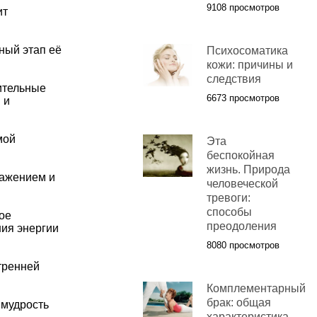
9108 просмотров
ит
ный этап её
Психосоматика
кожи: причины и
следствия
ительные
6673 просмотров
 и
мой
Эта
беспокойная
жизнь. Природа
важением и
человеческой
тревоги:
способы
ое
преодоления
ния энергии
8080 просмотров
тренней
Комплементарный
брак: общая
 мудрость
характеристика