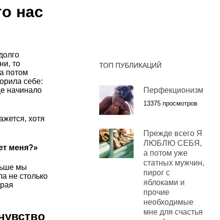
то нас
долго
ни, то
ТОП ПУБЛИКАЦИЙ
 а потом
орила себе:
це начинало
Перфекционизм
13375 просмотров
ажется, хотя
Прежде всего Я
ЛЮБЛЮ СЕБЯ,
ет меня?»
а потом уже
статных мужчин,
льше мы
пирог с
ла не столько
яблоками и
орая
прочие
необходимые
мне для счастья
чувство