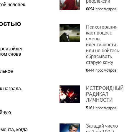
рефлексии
гой человек.
6094 просмотров
мостью
Психотерапия
как процесс
смены
идентичности,
произойдет
или не бойтесь
том снова
сбрасывать
старую кожу
8444 просмотров
альное
ИСТЕРОИДНЫЙ
 награда.
РАДИКАЛ
ЛИЧНОСТИ
5161 просмотров
ойную
Загадай число
мента, когда
от 1 до 100 :)