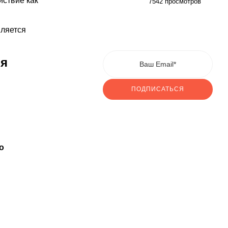
йствие как
7542 просмотров
вляется
ия
ПОДПИСАТЬСЯ
о