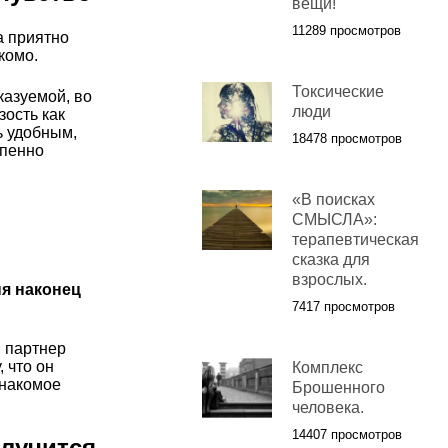
вещи!
11289 просмотров
а приятно
комо.
Токсические
казуемой, во
люди
ость как
ь удобным,
18478 просмотров
епенно
«В поисках
СМЫСЛА»:
терапевтическая
сказка для
взрослых.
ня наконец
7417 просмотров
 партнер
 что он
Комплекс
знакомое
Брошенного
человека.
14407 просмотров
олучится