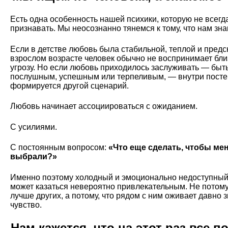
Есть одна особенность нашей психики, которую не всегд
признавать. Мы неосознанно тянемся к тому, что нам зна
Если в детстве любовь была стабильной, теплой и предс
взрослом возрасте человек обычно не воспринимает близ
угрозу. Но если любовь приходилось заслуживать — быт
послушным, успешным или терпеливым, — внутри пост
формируется другой сценарий.
Любовь начинает ассоциироваться с ожиданием.
С усилиями.
С постоянным вопросом:
«Что еще сделать, чтобы ме
выбрали?»
Именно поэтому холодный и эмоционально недоступный
может казаться невероятно привлекательным. Не потому,
лучше других, а потому, что рядом с ним оживает давно 
чувство.
Нам кажется, что на этот раз все п