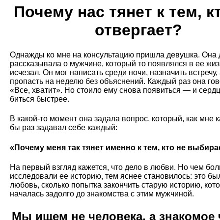
Почему нас тянет к тем, к
отвергает?
Однажды ко мне на консультацию пришла девушка. Она 
рассказывала о мужчине, который то появлялся в ее жиз
исчезал. Он мог написать среди ночи, назначить встречу,
пропасть на неделю без объяснений. Каждый раз она гов
«Все, хватит». Но стоило ему снова появиться — и серд
биться быстрее.
В какой-то момент она задала вопрос, который, как мне к
бы раз задавал себе каждый:
«Почему меня так тянет именно к тем, кто не выбира
На первый взгляд кажется, что дело в любви. Но чем бо
исследовали ее историю, тем яснее становилось: это бы
любовь, сколько попытка закончить старую историю, кот
началась задолго до знакомства с этим мужчиной.
Мы ищем не человека, а знакомое 