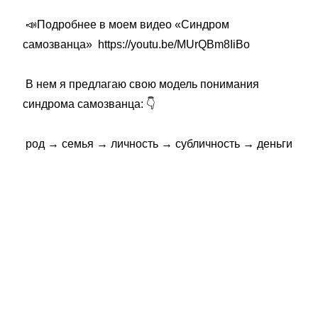
📣Подробнее в моем видео «Синдром
самозванца» https://youtu.be/MUrQBm8IiBo
В нем я предлагаю свою модель понимания
синдрома самозванца: 👇
род → семья → личность → субличность → деньги