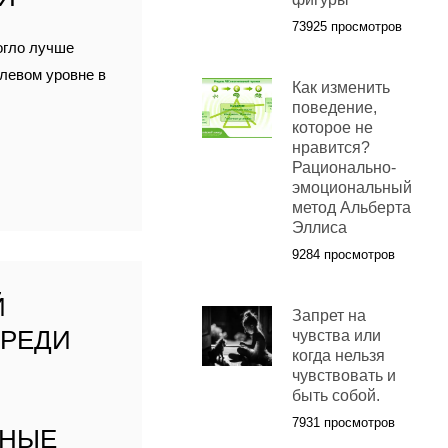
73925 просмотров
огло лучше
олевом уровне в
Как изменить
поведение,
которое не
нравится?
Рационально-
эмоциональный
метод Альберта
Эллиса
9284 просмотров
Й
Запрет на
СРЕДИ
чувства или
когда нельзя
чувствовать и
быть собой.
7931 просмотров
ННЫЕ