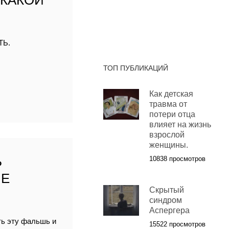
 КАКОЙ
ТЬ.
ТОП ПУБЛИКАЦИЙ
Как детская
травма от
потери отца
влияет на жизнь
взрослой
женщины.
Ь
10838 просмотров
ЫЕ
Cкрытый
синдром
Аспергера
ть эту фальшь и
15522 просмотров