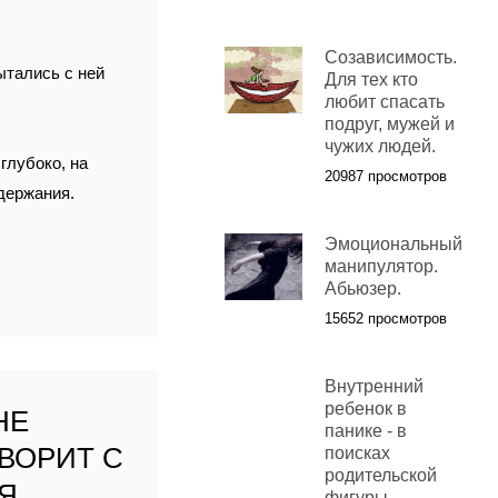
Созависимость.
ытались с ней
Для тех кто
любит спасать
подруг, мужей и
чужих людей.
глубоко, на
20987 просмотров
одержания.
Эмоциональный
манипулятор.
Абьюзер.
15652 просмотров
Внутренний
ребенок в
НЕ
панике - в
ОВОРИТ С
поисках
родительской
Я
фигуры