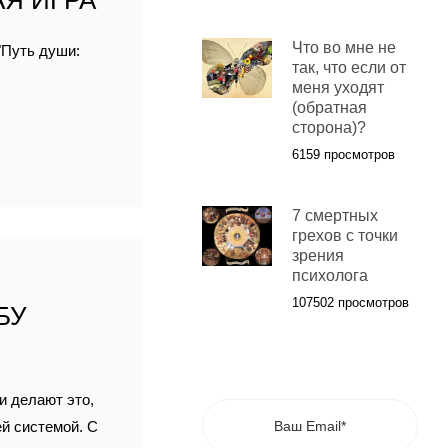
Я ИГРА
Что во мне не
"Путь души:
так, что если от
меня уходят
(обратная
сторона)?
6159 просмотров
7 смертных
грехов с точки
зрения
психолога
107502 просмотров
БУ
и делают это,
ей системой. С