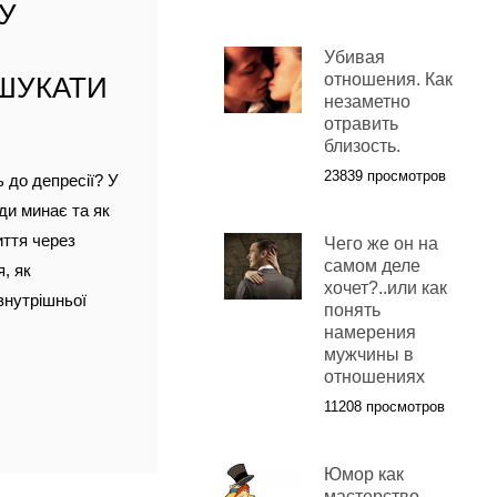
МУ
Убивая
отношения. Как
 ШУКАТИ
незаметно
отравить
близость.
23839 просмотров
 до депресії? У
ди минає та як
иття через
Чего же он на
самом деле
, як
хочет?..или как
внутрішньої
понять
намерения
мужчины в
отношениях
11208 просмотров
Юмор как
мастерство