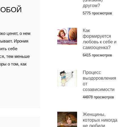
другом?
СОБОЙ
5775 просмотров
Как
ко ценят, о нем
формируется
тывает. Ирония
любовь к себе и
самооценка?
пить себе
6415 просмотров
мся, тем меньше
оры о том, как
Процесс
выздоровления
от
созависимости
44978 просмотров
Женщины,
которых никогда
не любили