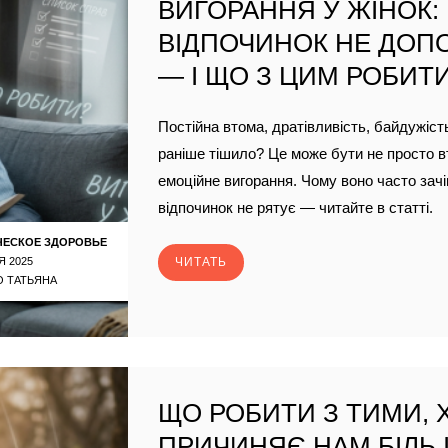
ВИГОРАННЯ У ЖІНОК:
ВІДПОЧИНОК НЕ ДОП
— І ЩО З ЦИМ РОБИТ
Постійна втома, дратівливість, байдужіст
раніше тішило? Це може бути не просто в
емоційне вигорання. Чому воно часто зачі
відпочинок не рятує — читайте в статті.
ЧЕСКОЕ ЗДОРОВЬЕ
Я 2025
ЧИТАТЬ
 ТАТЬЯНА
ЩО РОБИТИ З ТИМИ, 
ПРИЧИНЯЄ НАМ БІЛЬ І