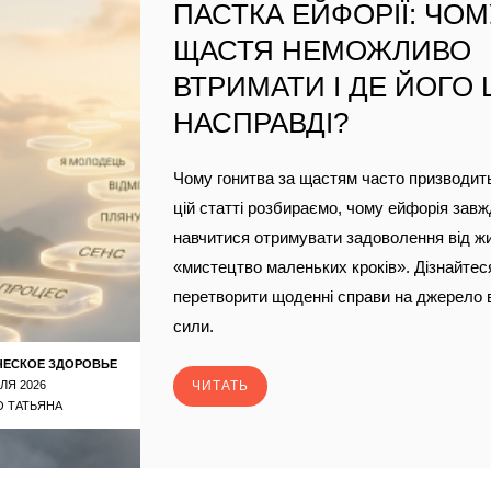
ПАСТКА ЕЙФОРІЇ: ЧО
ЩАСТЯ НЕМОЖЛИВО
ВТРИМАТИ І ДЕ ЙОГО
НАСПРАВДІ?
Чому гонитва за щастям часто призводить
цій статті розбираємо, чому ейфорія завж
навчитися отримувати задоволення від ж
«мистецтво маленьких кроків». Дізнайтеся
перетворити щоденні справи на джерело 
сили.
ЧЕСКОЕ ЗДОРОВЬЕ
ЛЯ 2026
ЧИТАТЬ
 ТАТЬЯНА