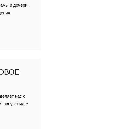
мамы и дочери.
дения.
ОВОЕ
зделяет нас с
 вину, стыд с