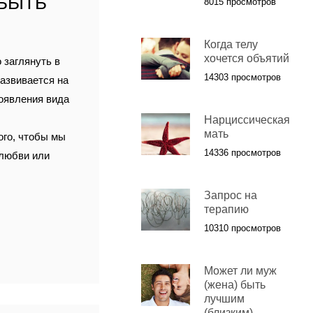
 БЫТЬ
8015 просмотров
Когда телу
хочется объятий
 заглянуть в
14303 просмотров
азвивается на
появления вида
Нарциссическая
мать
ого, чтобы мы
14336 просмотров
 любви или
Запрос на
терапию
10310 просмотров
Может ли муж
(жена) быть
лучшим
(близким)