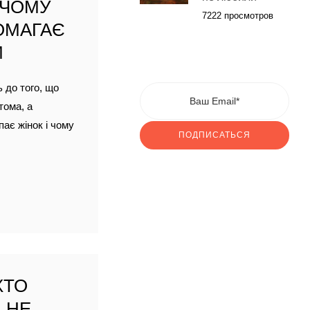
 ЧОМУ
7222 просмотров
ОМАГАЄ
И
ь до того, що
тома, а
пає жінок і чому
ПОДПИСАТЬСЯ
ХТО
 НЕ