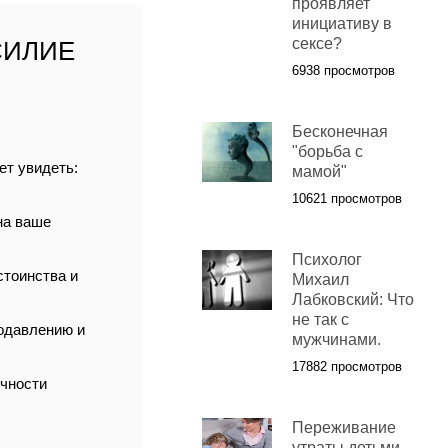
проявляет
инициативу в
сексе?
СИЛИЕ
6938 просмотров
Бесконечная
"борьба с
ет увидеть:
мамой"
10621 просмотров
на ваше
Психолог
стоинства и
Михаил
Лабковский: Что
не так с
одавлению и
мужчинами.
17882 просмотров
ичности
Переживание
утраты детьми.