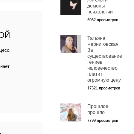
демоны
психологии
5032 просмотров
ОЙ
Татьяна
Черниговская:
цесс.
За
существование
гениев
инает
человечество
платит
огромную цену
17321 просмотров
Прошлое
прошло
7799 просмотров