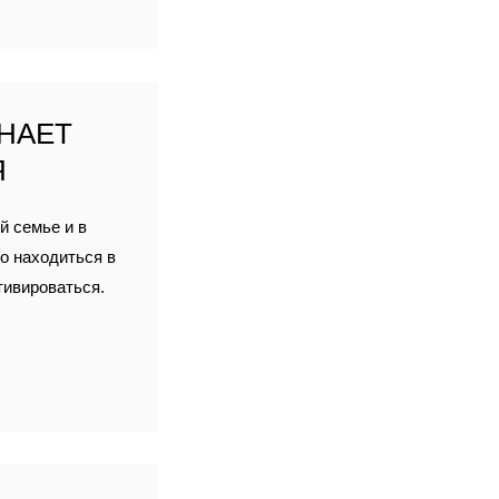
ИНАЕТ
Я
й семье и в
о находиться в
тивироваться.