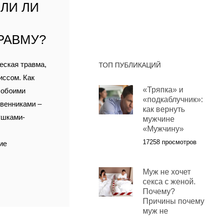
ЛИ ЛИ
РАВМУ?
еская травма,
ТОП ПУБЛИКАЦИЙ
иссом. Как
«Тряпка» и
, обоими
«подкаблучник»:
твенниками –
как вернуть
ушками-
мужчине
«Мужчину»
17258 просмотров
ие
Муж не хочет
секса с женой.
Почему?
Причины почему
муж не