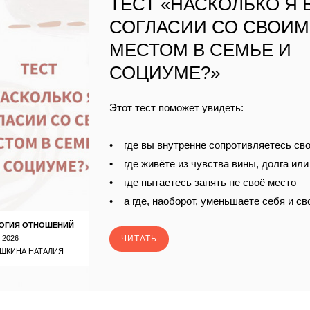
ТЕСТ «НАСКОЛЬКО Я 
СОГЛАСИИ СО СВОИМ
МЕСТОМ В СЕМЬЕ И
СОЦИУМЕ?»
Этот тест поможет увидеть:
• где вы внутренне сопротивляетесь св
• где живёте из чувства вины, долга ил
• где пытаетесь занять не своё место
• а где, наоборот, уменьшаете себя и с
ОГИЯ ОТНОШЕНИЙ
 2026
ЧИТАТЬ
ШКИНА НАТАЛИЯ