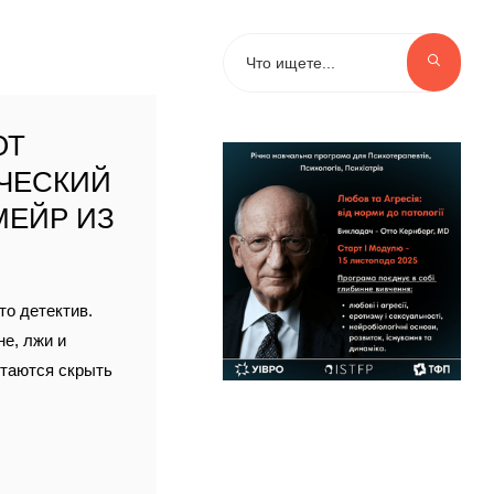
ЮТ
ЧЕСКИЙ
МЕЙР ИЗ
то детектив.
не, лжи и
ытаются скрыть