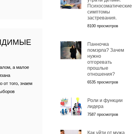
Психосоматические
симптомы
застревания.
8100 просмотров
ВИДИМЫЕ
Панночка
помэрла? Зачем
нужно
отгоревать
алом, а малое
прошлые
отношения?
изана
6535 просмотров
 от того, знаем
выборов
Роли и функции
лидера
7587 просмотров
Как уйти от мужа