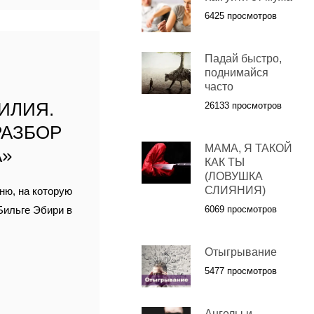
6425 просмотров
К
Падай быстро,
поднимайся
часто
ИЛИЯ.
26133 просмотров
РАЗБОР
МАМА, Я ТАКОЙ
А»
КАК ТЫ
(ЛОВУШКА
СЛИЯНИЯ)
ню, на которую
Бильге Эбири в
6069 просмотров
Отыгрывание
5477 просмотров
Ангелы и