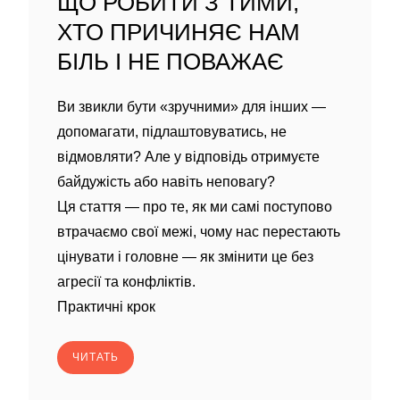
ЩО РОБИТИ З ТИМИ,
ХТО ПРИЧИНЯЄ НАМ
БІЛЬ І НЕ ПОВАЖАЄ
Ви звикли бути «зручними» для інших —
допомагати, підлаштовуватись, не
відмовляти? Але у відповідь отримуєте
байдужість або навіть неповагу?
Ця стаття — про те, як ми самі поступово
втрачаємо свої межі, чому нас перестають
цінувати і головне — як змінити це без
агресії та конфліктів.
Практичні крок
ЧИТАТЬ