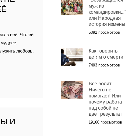
муж из
ЕЁ
командировки..."
или Народная
история измены
6092 просмотров
а в ней. Что ей
 мудрее,
служить любовь,
Как говорить
детям о смерти
7493 просмотров
Всё болит.
Ничего не
помогает! Или
почему работа
над собой не
даёт результат
НЫ И
19160 просмотров