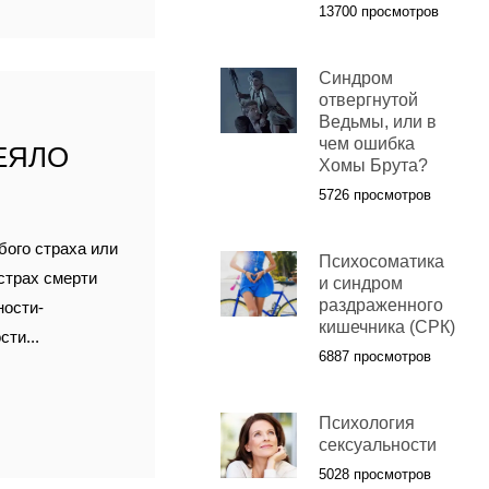
13700 просмотров
Синдром
отвергнутой
Ведьмы, или в
чем ошибка
ЕЯЛО
Хомы Брута?
5726 просмотров
бого страха или
Психосоматика
страх смерти
и синдром
раздраженного
ности-
кишечника (СРК)
ти...
6887 просмотров
Психология
сексуальности
5028 просмотров