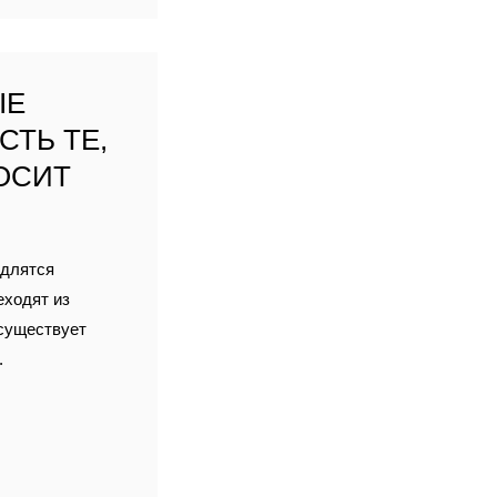
ЫЕ
СТЬ ТЕ,
ОСИТ
 длятся
еходят из
 существует
.