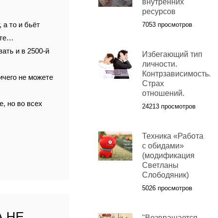
внутренних
ресурсов
 а то и бьёт
7053 просмотров
ите…
вать и в 2500-й
Избегающий тип
личности.
Контрзависимость.
ичего не можете
Страх
отношений.
, но во всех
24213 просмотров
Техника «Работа
с обидами»
(модификация
Светланы
Слободяник)
5026 просмотров
 НЕ
"Возвращается