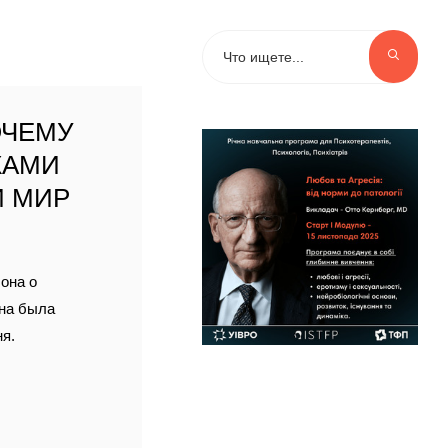
ОЧЕМУ
КАМИ
И МИР
она о
она была
ня.