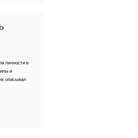
Ь
ли личности в
типы и
 их описывал