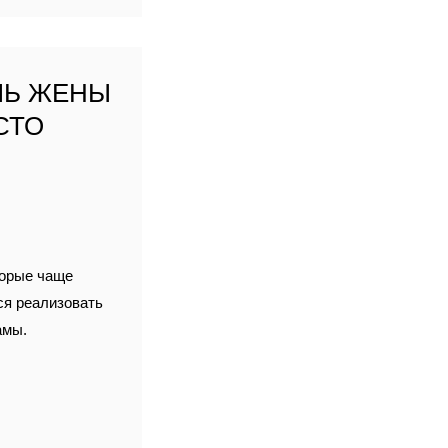
ЛЬ ЖЕНЫ
СТО
торые чаще
ся реализовать
амы.