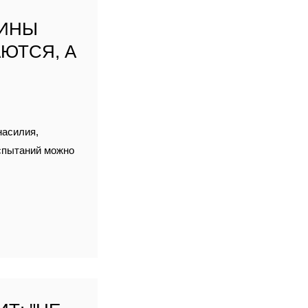
ЩИНЫ
ЮТСЯ, А
насилия,
спытаний можно