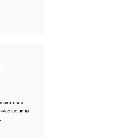
О
ывают свои
о чувство вины,
.