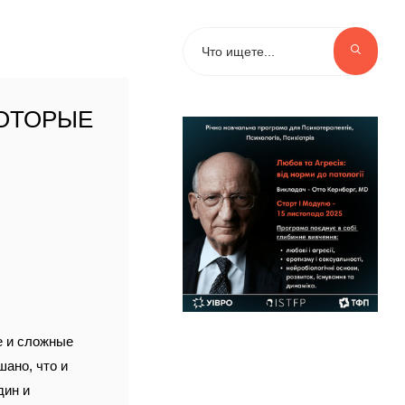
КОТОРЫЕ
е и сложные
шано, что и
дин и