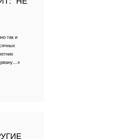
Т: "НЕ
но так и
есячных
летних
к рвану…»
РУГИЕ