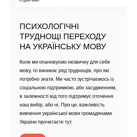
РУДИЙ ІВАН
ПСИХОЛОГІЧНІ
ТРУДНОЩІ ПЕРЕХОДУ
НА УКРАЇНСЬКУ МОВУ
Коли ми опановуємо незвичну для себе
мову, то виникає ряд труднощів, про які
потрібно знати. Ми часто зустрічаємось із
соціальною підтримкою, або засудженням,
в залежності від того підтримує оточення
наш вибір, або ні. Про це, важливість
вивчення української мови громадянами
України прочитаєте тут.