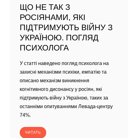
ЩО НЕ ТАК З
РОСІЯНАМИ, ЯКІ
ПІДТРИМУЮТЬ ВІЙНУ З
УКРАЇНОЮ. ПОГЛЯД
ПСИХОЛОГА
У статті наведено погляд психолога на
захисні механізми психіки, емпатію та
описано механізм виникнення
когнітивного дисонансу у росіян, які
підтримують війну з Україною, таких за
останніми опитуваннями Левада-центру
74%.
ЧИТАТЬ