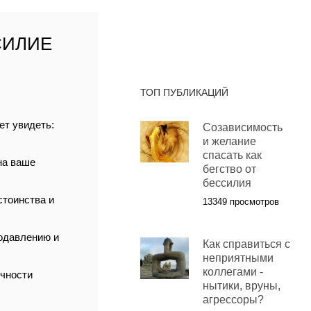
СИЛИЕ
ТОП ПУБЛИКАЦИЙ
ет увидеть:
Созависимость
и желание
спасать как
на ваше
бегство от
бессилия
стоинства и
13349 просмотров
одавлению и
Как справиться с
неприятными
коллегами -
ичности
нытики, вруны,
агрессоры?