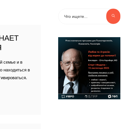
ИНАЕТ
Я
й семье и в
о находиться в
тивироваться.