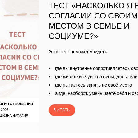
ТЕСТ «НАСКОЛЬКО Я 
СОГЛАСИИ СО СВОИМ
МЕСТОМ В СЕМЬЕ И
СОЦИУМЕ?»
Этот тест поможет увидеть:
• где вы внутренне сопротивляетесь св
• где живёте из чувства вины, долга ил
• где пытаетесь занять не своё место
• а где, наоборот, уменьшаете себя и с
ОГИЯ ОТНОШЕНИЙ
 2026
ЧИТАТЬ
ШКИНА НАТАЛИЯ