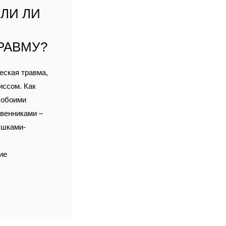
ЛИ ЛИ
РАВМУ?
еская травма,
иссом. Как
, обоими
твенниками –
ушками-
ие