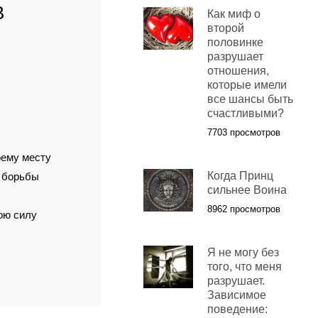
В
Как миф о
второй
половинке
разрушает
отношения,
которые имели
все шансы быть
счастливыми?
7703 просмотров
оему месту
Когда Принц
и борьбы
сильнее Воина
8962 просмотров
вою силу
Я не могу без
того, что меня
разрушает.
Зависимое
поведение: