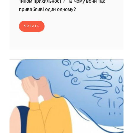
типом прихильності? Та чому вони так
привабливі один одному?
ЧИТАТЬ