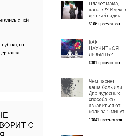
Плачет мама,
папа, я!? Идем в
детский садик
ытались с ней
6166 просмотров
КАК
глубоко, на
НАУЧИТЬСЯ
одержания.
ЛЮБИТЬ?
6991 просмотров
Чем пахнет
ваша боль или
Два чудесных
способа как
избавиться от
боли за 5 минут
НЕ
10641 просмотров
ОВОРИТ С
Я