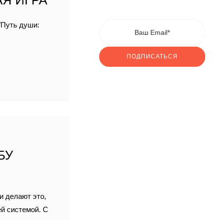
Я ИГРА
"Путь души:
ПОДПИСАТЬСЯ
БУ
и делают это,
ей системой. С