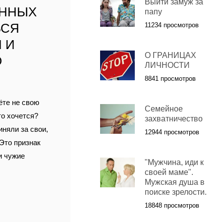
Выйти замуж за
АННЫХ
папу
ЬСЯ
11234 просмотров
 И
О ГРАНИЦАХ
О
ЛИЧНОСТИ
8841 просмотров
ёте не свою
Семейное
то хочется?
захватничество
иняли за свои,
12944 просмотров
 Это признак
и чужие
"Мужчина, иди к
своей маме".
Мужская душа в
поиске зрелости.
18848 просмотров