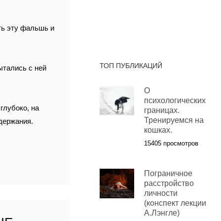
ть эту фальшь и
ТОП ПУБЛИКАЦИЙ
ытались с ней
О
психологических
глубоко, на
границах.
Тренируемся на
одержания.
кошках.
15405 просмотров
Пограничное
расстройство
личности
(конспект лекции
А.Лэнгле)