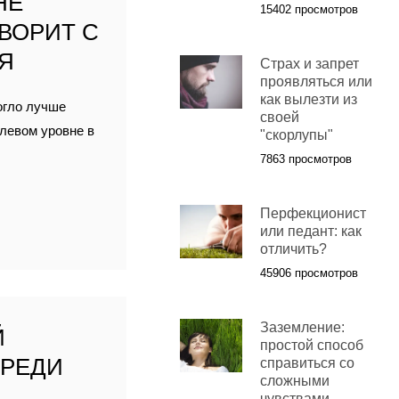
НЕ
15402 просмотров
ОВОРИТ С
Я
Страх и запрет
проявляться или
как вылезти из
огло лучше
своей
олевом уровне в
"скорлупы"
7863 просмотров
Перфекционист
или педант: как
отличить?
45906 просмотров
Заземление:
Й
простой способ
СРЕДИ
справиться со
сложными
чувствами