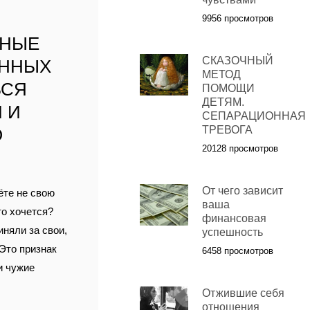
9956 просмотров
ННЫЕ
СКАЗОЧНЫЙ
АННЫХ
МЕТОД
ЬСЯ
ПОМОЩИ
ДЕТЯМ.
 И
СЕПАРАЦИОННАЯ
ТРЕВОГА
О
20128 просмотров
От чего зависит
ёте не свою
ваша
то хочется?
финансовая
иняли за свои,
успешность
 Это признак
6458 просмотров
и чужие
Отжившие себя
отношения