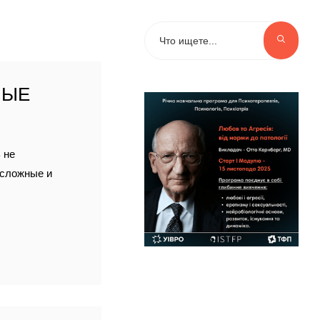
НЫЕ
 не
 сложные и