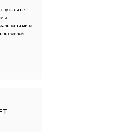
ы чуть ли не
м и
реальности мире
 собственной
ЕТ