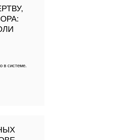
РТВУ,
ОРА:
ОЛИ
о в системе.
НЫХ