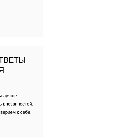
ТВЕТЫ
Я
бы лучше
ь внезапностей.
верием к себе.