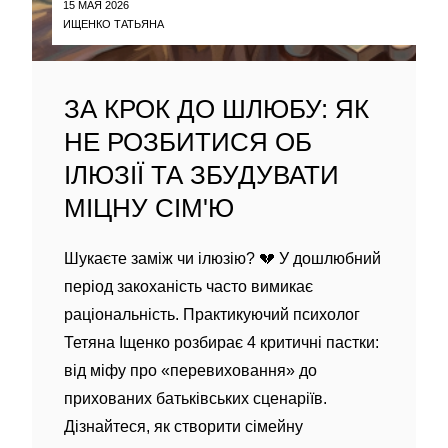
15 МАЯ 2026
ИЩЕНКО ТАТЬЯНА
ЗА КРОК ДО ШЛЮБУ: ЯК
НЕ РОЗБИТИСЯ ОБ
ІЛЮЗІЇ ТА ЗБУДУВАТИ
МІЦНУ СІМ'Ю
Шукаєте заміж чи ілюзію? 💔 У дошлюбний
період закоханість часто вимикає
раціональність. Практикуючий психолог
Тетяна Іщенко розбирає 4 критичні пастки:
від міфу про «перевиховання» до
прихованих батьківських сценаріїв.
Дізнайтеся, як створити сімейну