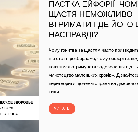
ПАСТКА ЕЙФОРІЇ: ЧО
ЩАСТЯ НЕМОЖЛИВО
ВТРИМАТИ І ДЕ ЙОГО
НАСПРАВДІ?
Чому гонитва за щастям часто призводить
цій статті розбираємо, чому ейфорія завж
навчитися отримувати задоволення від ж
«мистецтво маленьких кроків». Дізнайтеся
перетворити щоденні справи на джерело 
сили.
ЧЕСКОЕ ЗДОРОВЬЕ
ЛЯ 2026
ЧИТАТЬ
 ТАТЬЯНА