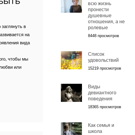
 БЫТЬ
всю жизнь
пронести
душевные
отношения, а не
 заглянуть в
ролевые
азвивается на
8448 просмотров
появления вида
Список
ого, чтобы мы
удовольствий
 любви или
15219 просмотров
Виды
девиантного
поведения
18365 просмотров
Как семья и
школа