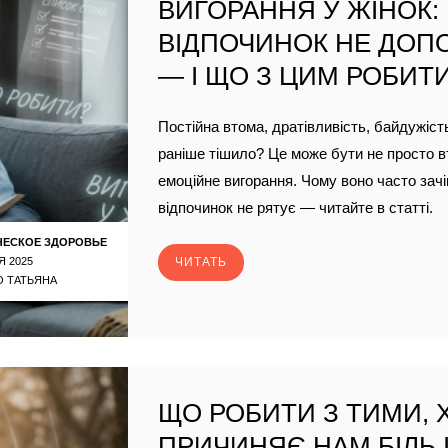
ВИГОРАННЯ У ЖІНОК:
ВІДПОЧИНОК НЕ ДОП
— І ЩО З ЦИМ РОБИТ
Постійна втома, дратівливість, байдужіст
раніше тішило? Це може бути не просто в
емоційне вигорання. Чому воно часто зачі
відпочинок не рятує — читайте в статті.
ЧЕСКОЕ ЗДОРОВЬЕ
Я 2025
ЧИТАТЬ
 ТАТЬЯНА
ЩО РОБИТИ З ТИМИ, 
ПРИЧИНЯЄ НАМ БІЛЬ І