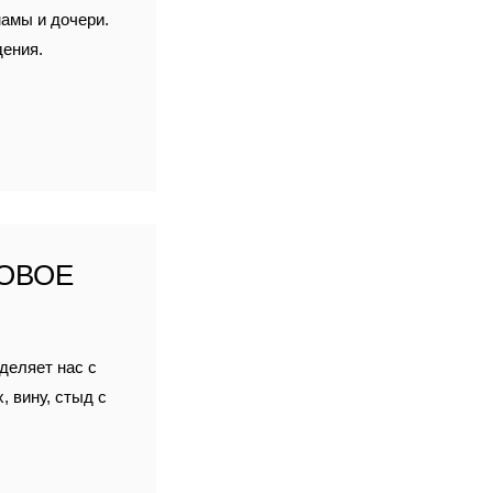
мамы и дочери.
дения.
ОВОЕ
зделяет нас с
 вину, стыд с