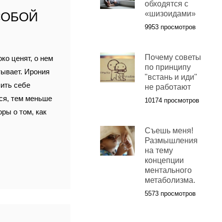
обходятся с
СОБОЙ
«шизоидами»
9953 просмотров
Почему советы
ко ценят, о нем
по принципу
тывает. Ирония
"встань и иди"
пить себе
не работают
мся, тем меньше
10174 просмотров
оры о том, как
Съешь меня!
Размышления
на тему
концепции
ментального
метаболизма.
5573 просмотров