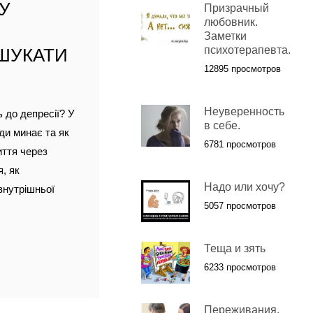
МУ
Призрачный
любовник.
Заметки
психотерапевта.
 ШУКАТИ
12895 просмотров
Неуверенность
 до депресії? У
в себе.
ди минає та як
6781 просмотров
иття через
, як
Надо или хочу?
внутрішньої
5057 просмотров
Теща и зять
6233 просмотров
Переживания.