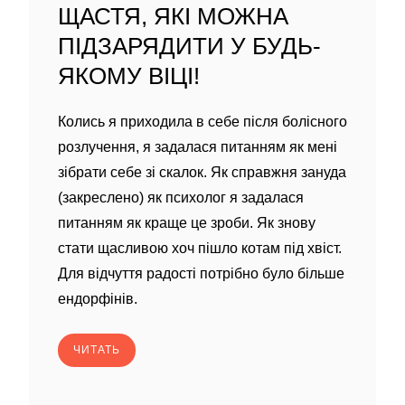
ЩАСТЯ, ЯКІ МОЖНА
ПІДЗАРЯДИТИ У БУДЬ-
ЯКОМУ ВІЦІ!
Колись я приходила в себе після болісного
розлучення, я задалася питанням як мені
зібрати себе зі скалок. Як справжня зануда
(закреслено) як психолог я задалася
питанням як краще це зроби. Як знову
стати щасливою хоч пішло котам під хвіст.
Для відчуття радості потрібно було більше
ендорфінів.
ЧИТАТЬ