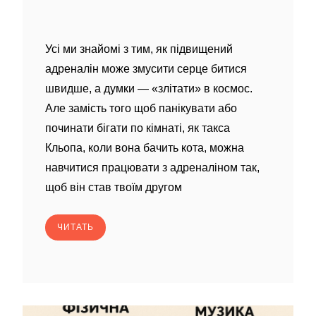
Усі ми знайомі з тим, як підвищений
адреналін може змусити серце битися
швидше, а думки — «злітати» в космос.
Але замість того щоб панікувати або
починати бігати по кімнаті, як такса
Кльопа, коли вона бачить кота, можна
навчитися працювати з адреналіном так,
щоб він став твоїм другом
ЧИТАТЬ