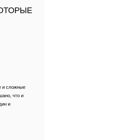
КОТОРЫЕ
е и сложные
шано, что и
дин и