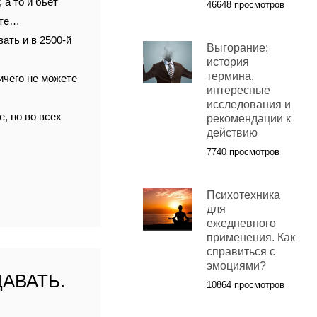
 а то и бьёт
46648 просмотров
ите…
вать и в 2500-й
Выгорание:
история
термина,
ичего не можете
интересные
исследования и
, но во всех
рекомендации к
действию
7740 просмотров
Психотехника
для
ежедневного
применения. Как
справиться с
эмоциями?
АВАТЬ.
10864 просмотров