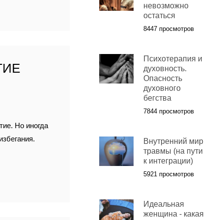
невозможно
остаться
8447 просмотров
Психотерапия и
ТИЕ
духовность.
Опасность
Я
духовного
бегства
7844 просмотров
тие. Но иногда
избегания.
Внутренний мир
травмы (на пути
к интеграции)
5921 просмотров
Идеальная
женщина - какая