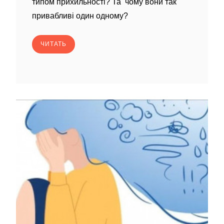
типом прихильності? Та чому вони так
привабливі один одному?
ЧИТАТЬ