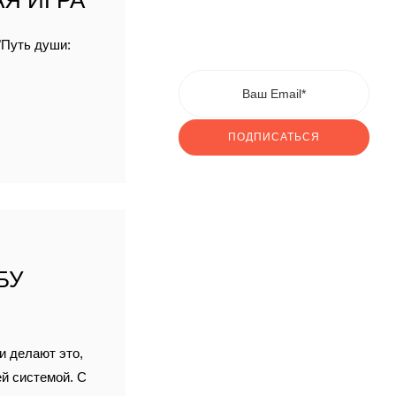
Я ИГРА
"Путь души:
ПОДПИСАТЬСЯ
БУ
и делают это,
ей системой. С