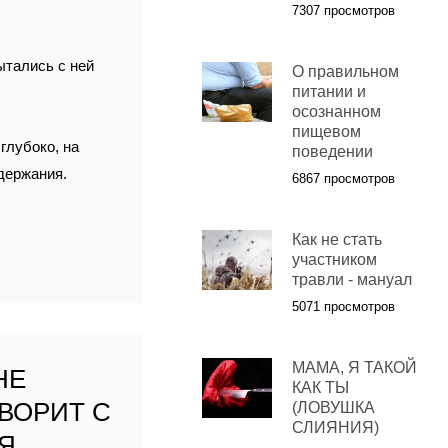
7307 просмотров
ытались с ней
О правильном
питании и
осознанном
пищевом
глубоко, на
поведении
одержания.
6867 просмотров
Как не стать
участником
травли - мануал
5071 просмотров
МАМА, Я ТАКОЙ
НЕ
КАК ТЫ
ОВОРИТ С
(ЛОВУШКА
СЛИЯНИЯ)
Я