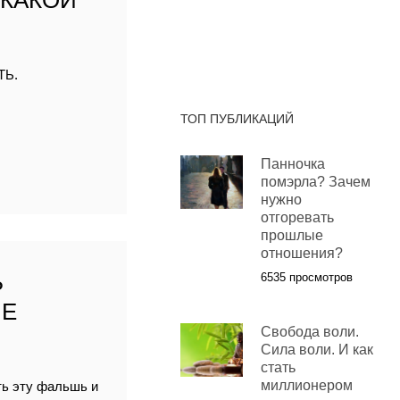
 КАКОЙ
ТЬ.
ТОП ПУБЛИКАЦИЙ
Панночка
помэрла? Зачем
нужно
отгоревать
прошлые
отношения?
Ь
6535 просмотров
ЫЕ
Свобода воли.
Сила воли. И как
стать
миллионером
ть эту фальшь и