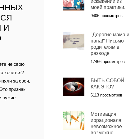
искажений из
АННЫХ
моей практики.
ЬСЯ
9406 просмотров
 И
"Дорогие мама и
О
папа!" Письмо
родителям в
разводе
17466 просмотров
ёте не свою
то хочется?
БЫТЬ СОБОЙ!
иняли за свои,
КАК ЭТО?
 Это признак
6113 просмотров
и чужие
Мотивация
иррационала:
невозможное
возможно.