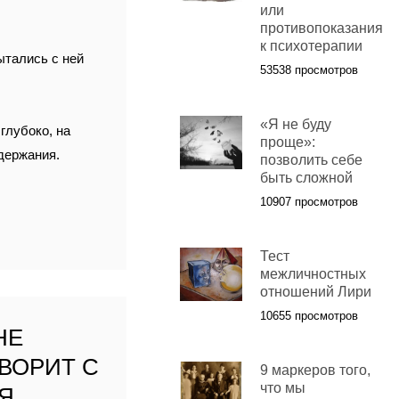
или
противопоказания
к психотерапии
ытались с ней
53538 просмотров
«Я не буду
глубоко, на
проще»:
одержания.
позволить себе
быть сложной
10907 просмотров
Тест
межличностных
отношений Лири
10655 просмотров
НЕ
ОВОРИТ С
9 маркеров того,
что мы
Я