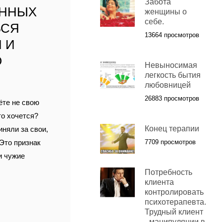
Забота
АННЫХ
женщины о
себе.
ЬСЯ
13664 просмотров
 И
О
Невыносимая
легкость бытия
любовницей
26883 просмотров
ёте не свою
то хочется?
Конец терапии
иняли за свои,
 Это признак
7709 просмотров
и чужие
Потребность
клиента
контролировать
психотерапевта.
Трудный клиент
- манипуляции в