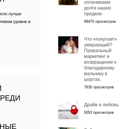
оплачиваем
долги наших
огло лучше
предков.
олевом уровне в
98475 просмотров
Что «покупает»
умирающий?
Провальный
маркетинг и
возвращение к
благодарному
мальчику в
шортах.
Й
7635 просмотров
СРЕДИ
Драйв и любовь
5053 просмотров
ННЫЕ