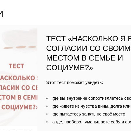
И
ТЕСТ «НАСКОЛЬКО Я 
СОГЛАСИИ СО СВОИМ
МЕСТОМ В СЕМЬЕ И
СОЦИУМЕ?»
Этот тест поможет увидеть:
• где вы внутренне сопротивляетесь св
• где живёте из чувства вины, долга ил
• где пытаетесь занять не своё место
• а где, наоборот, уменьшаете себя и с