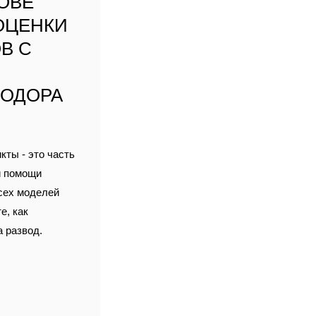
ОВЕ
ОЦЕНКИ
В С
ЕОДОРА
ты - это часть
и помощи
всех моделей
е, как
 развод.