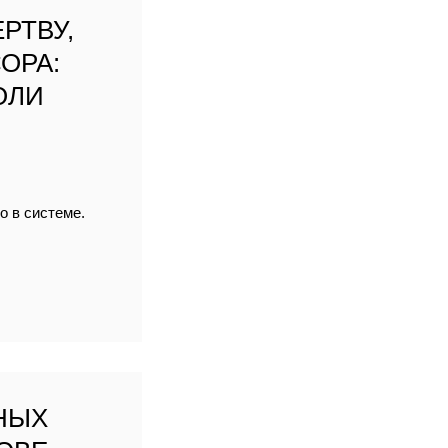
РТВУ,
ОРА:
ОЛИ
о в системе.
НЫХ