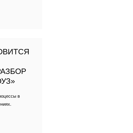
ОВИТСЯ
РАЗБОР
ОУЗ»
роцессы в
ениях.