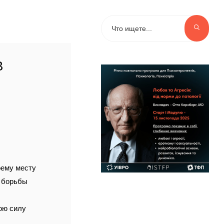
В
оему месту
и борьбы
вою силу