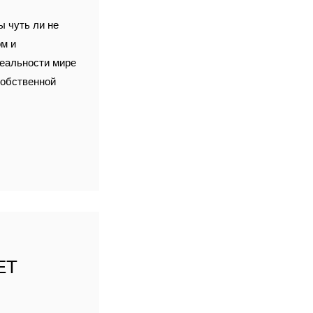
ы чуть ли не
м и
реальности мире
 собственной
ЕТ