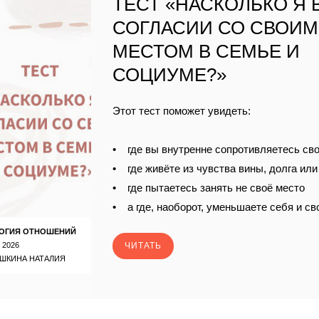
ТЕСТ «НАСКОЛЬКО Я 
СОГЛАСИИ СО СВОИМ
МЕСТОМ В СЕМЬЕ И
СОЦИУМЕ?»
Этот тест поможет увидеть:
• где вы внутренне сопротивляетесь св
• где живёте из чувства вины, долга ил
• где пытаетесь занять не своё место
• а где, наоборот, уменьшаете себя и с
ОГИЯ ОТНОШЕНИЙ
 2026
ЧИТАТЬ
ШКИНА НАТАЛИЯ