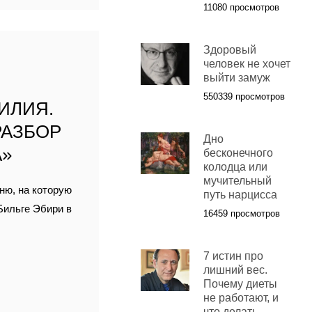
11080 просмотров
Здоровый
К
человек не хочет
выйти замуж
550339 просмотров
ИЛИЯ.
РАЗБОР
Дно
А»
бесконечного
колодца или
мучительный
ню, на которую
путь нарцисса
Бильге Эбири в
16459 просмотров
7 истин про
лишний вес.
Почему диеты
не работают, и
что делать