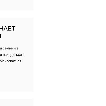
ИНАЕТ
Я
й семье и в
о находиться в
тивироваться.