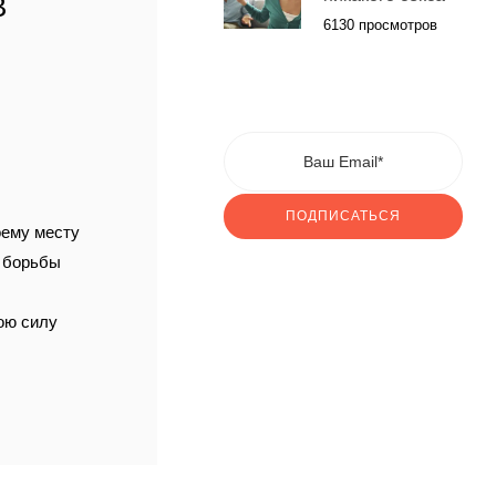
В
6130 просмотров
ПОДПИСАТЬСЯ
оему месту
и борьбы
вою силу