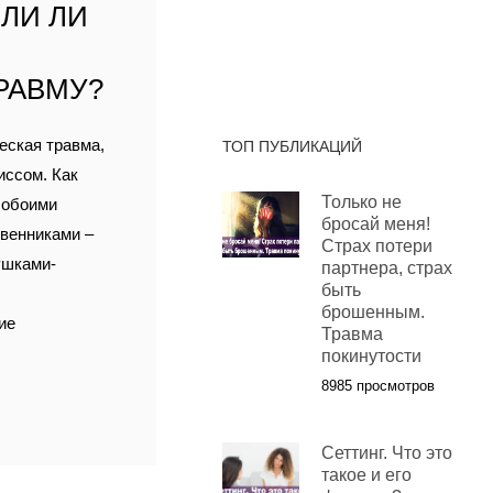
ЛИ ЛИ
РАВМУ?
еская травма,
ТОП ПУБЛИКАЦИЙ
иссом. Как
Только не
, обоими
бросай меня!
твенниками –
Страх потери
ушками-
партнера, страх
быть
брошенным.
ие
Травма
покинутости
8985 просмотров
Сеттинг. Что это
такое и его