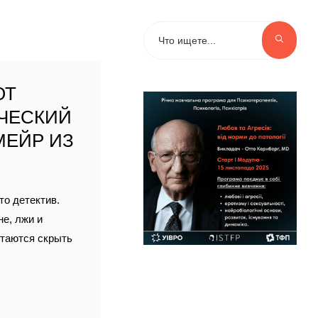
ЮТ
ЧЕСКИЙ
МЕЙР ИЗ
то детектив.
не, лжи и
ытаются скрыть