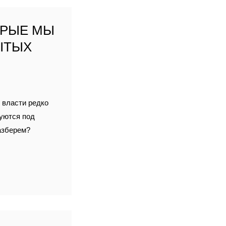
ОРЫЕ МЫ
ЫТЫХ
 власти редко
руются под
разберем?