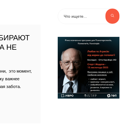
ЫБИРАЮТ
А НЕ
ни, это момент,
еку важнее
ая забота.