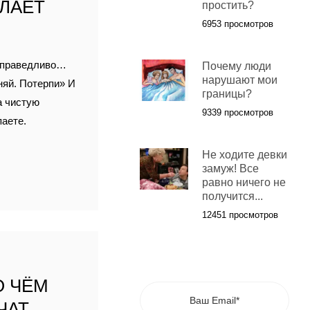
ЕЛАЕТ
простить?
6953 просмотров
есправедливо…
Почему люди
нарушают мои
няй. Потерпи» И
границы?
а чистую
9339 просмотров
паете.
Не ходите девки
замуж! Все
равно ничего не
получится...
12451 просмотров
О ЧЁМ
ЧАТ