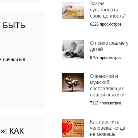
Зачем
чувствовать
свою ценность?
Т БЫТЬ
6226 просмотров
О психотравме у
детей
ь
8707 просмотров
в личной и в
О женской и
мужской
составляющих
нашей психики
7112 просмотров
Как простить
человека, когда
: КАК
не можешь