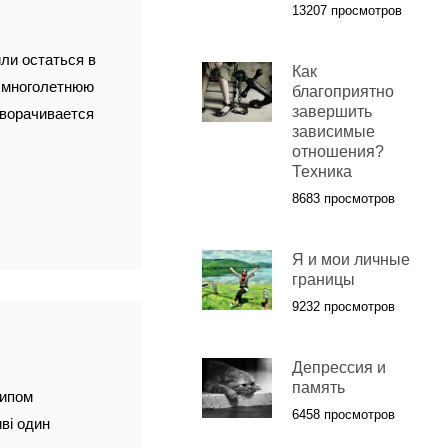
13207 просмотров
ли остаться в
Как
и многолетнюю
благоприятно
завершить
зворачивается
зависимые
отношения?
Техника
8683 просмотров
Я и мои личные
границы
9232 просмотров
Депрессия и
память
типом
6458 просмотров
ві один