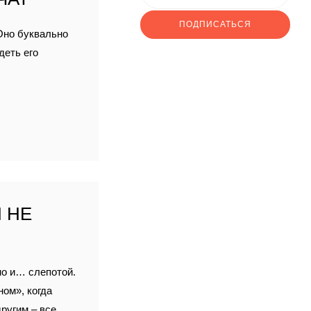
ПОДПИСАТЬСЯ
Оно буквально
деть его
 НЕ
но и… слепотой.
ом», когда
другим – все