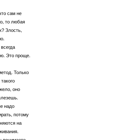
что сам не
но, то любая
к? Злость,
о.
 всегда
ую. Это проще.
етод. Только
 такого
яжело, оно
ылезешь.
не надо
ирать, потому
лняются на
живания.
ы понимаете.