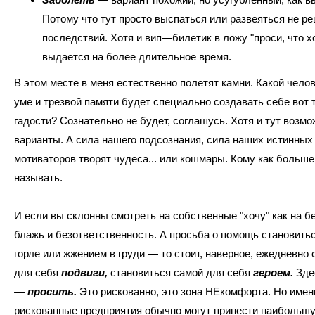
Потому что тут просто выспаться или развеяться не ре
последствий. Хотя и вип—билетик в ложу "проси, что х
выдается на более длительное время.
В этом месте в меня естественно полетят камни. Какой чело
уме и трезвой памяти будет специально создавать себе вот 
гадости? Сознательно не будет, соглашусь. Хотя и тут возм
варианты. А сила нашего подсознания, сила наших истинных
мотиваторов творят чудеса... или кошмары. Кому как больше
называть.
И если вы склонны смотреть на собственные "хочу" как на б
блажь и безответственность. А просьба о помощь становить
горле или жжением в груди — то стоит, наверное, ежедневно
для себя
подвиги,
становиться самой для себя
героем.
Зде
— просить.
Это рискованно, это зона НЕкомфорта. Но имен
рискованные предприятия обычно могут принести наибольш