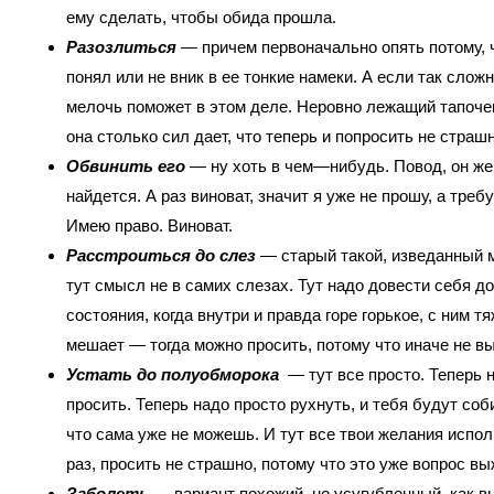
ему сделать, чтобы обида прошла.
Разозлиться
— причем первоначально опять потому, 
понял или не вник в ее тонкие намеки. А если так слож
мелочь поможет в этом деле. Неровно лежащий тапоче
она столько сил дает, что теперь и попросить не страшн
Обвинить его
— ну хоть в чем—нибудь. Повод, он же
найдется. А раз виноват, значит я уже не прошу, а треб
Имею право. Виноват.
Расстроиться до слез
— старый такой, изведанный м
тут смысл не в самих слезах. Тут надо довести себя до
состояния, когда внутри и правда горе горькое, с ним т
мешает — тогда можно просить, потому что иначе не в
Устать до полуобморока
— тут все просто. Теперь 
просить. Теперь надо просто рухнуть, и тебя будут соб
что сама уже не можешь. И тут все твои желания испо
раз, просить не страшно, потому что это уже вопрос вы
Заболеть
— вариант похожий, но усугубленный, как в