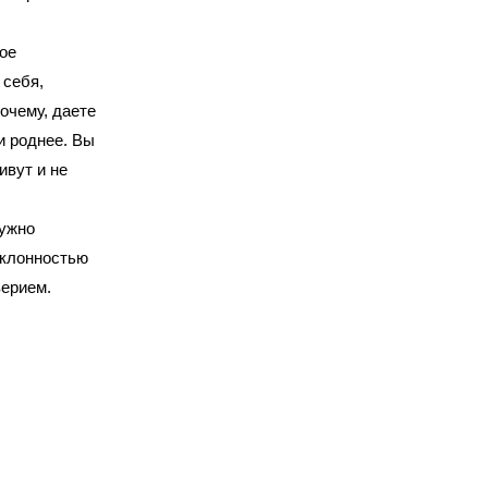
ое
 себя,
рочему, даете
и роднее. Вы
ивут и не
нужно
склонностью
верием.