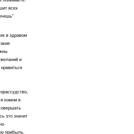
шит всех
очешь"
век в здравом
такие
ожны
 желаний и
 нравиться
езрассудство,
ся комом в
 совершать
сь это значит
но
ую прибыль.