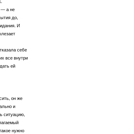
.
 — а не
ытия до,
идания. И
ылезает
тказала себе
их все внутри
дать ей
сить, он же
ально и
ть ситуацию,
олагаемый
такое нужно