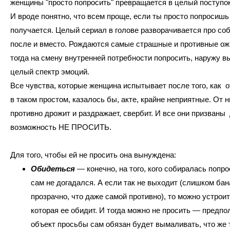
женщины "просто попросить" превращается в целый поступок
И вроде понятно, что всем проще, если ты просто попросишь
получается. Целый сериал в голове разворачивается про соб
после и вместо. Рождаются самые страшные и противные ож
тогда на смену внутренней потребности попросить, наружу в
целый спектр эмоций.
Все чувства, которые женщина испытывает после того, как о
в таком простом, казалось бы, акте, крайне неприятные. От н
противно дрожит и раздражает, свербит. И все они призваны 
возможность НЕ ПРОСИТЬ.
Для того, чтобы ей не просить она вынуждена:
Обидеться
— конечно, на того, кого собиралась попро
сам не догадался. А если так не выходит (слишком бан
прозрачно, что даже самой противно), то можно устрои
которая ее обидит. И тогда можно не просить — предп
объект просьбы сам обязан будет вымаливать, что же 