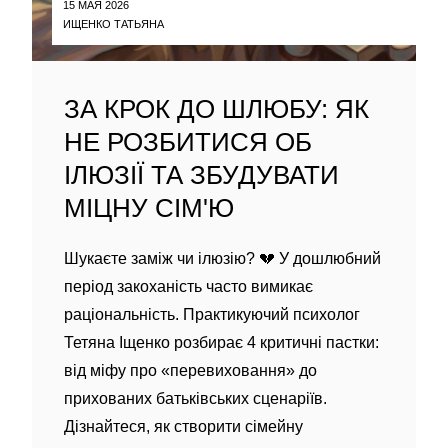
15 МАЯ 2026
ИЩЕНКО ТАТЬЯНА
ЗА КРОК ДО ШЛЮБУ: ЯК
НЕ РОЗБИТИСЯ ОБ
ІЛЮЗІЇ ТА ЗБУДУВАТИ
МІЦНУ СІМ'Ю
Шукаєте заміж чи ілюзію? 💔 У дошлюбний
період закоханість часто вимикає
раціональність. Практикуючий психолог
Тетяна Іщенко розбирає 4 критичні пастки:
від міфу про «перевиховання» до
прихованих батьківських сценаріїв.
Дізнайтеся, як створити сімейну