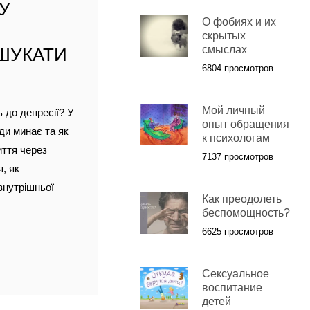
МУ
О фобиях и их
скрытых
смыслах
 ШУКАТИ
6804 просмотров
Мой личный
 до депресії? У
опыт обращения
ди минає та як
к психологам
иття через
7137 просмотров
, як
внутрішньої
Как преодолеть
беспомощность?
6625 просмотров
Сексуальное
воспитание
детей