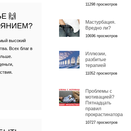
11298 просмотров
Е 🙌
Мастурбация.
ОЯНИЕМ?
Вредно ли?
10696 просмотров
амый высокий
ва. Всех благ в
Иллюзии,
ольше.
разбитые
еньги,
терапией
ствия.
11052 просмотров
Проблемы с
мотивацией?
Пятнадцать
правил
прокрастинатора
10727 просмотров