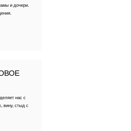
мамы и дочери.
дения.
ОВОЕ
зделяет нас с
 вину, стыд с