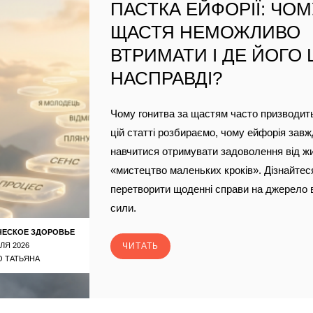
ПАСТКА ЕЙФОРІЇ: ЧО
ЩАСТЯ НЕМОЖЛИВО
ВТРИМАТИ І ДЕ ЙОГО
НАСПРАВДІ?
Чому гонитва за щастям часто призводить
цій статті розбираємо, чому ейфорія завж
навчитися отримувати задоволення від ж
«мистецтво маленьких кроків». Дізнайтеся
перетворити щоденні справи на джерело 
сили.
ЧЕСКОЕ ЗДОРОВЬЕ
ЛЯ 2026
ЧИТАТЬ
 ТАТЬЯНА