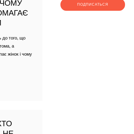
 ЧОМУ
ПОДПИСАТЬСЯ
ОМАГАЄ
И
ь до того, що
тома, а
пає жінок і чому
ХТО
 НЕ