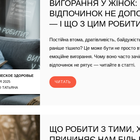
ВИГОРАННЯ У ЖІНОК:
ВІДПОЧИНОК НЕ ДОП
— І ЩО З ЦИМ РОБИТ
Постійна втома, дратівливість, байдужіст
раніше тішило? Це може бути не просто в
емоційне вигорання. Чому воно часто зачі
відпочинок не рятує — читайте в статті.
ЧЕСКОЕ ЗДОРОВЬЕ
Я 2025
ЧИТАТЬ
 ТАТЬЯНА
ЩО РОБИТИ З ТИМИ, 
ПРИЧИНЯЄ НАМ БІЛЬ І