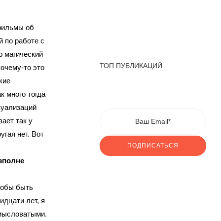
фильмы об
 по работе с
о магический
ТОП ПУБЛИКАЦИЙ
почему-то это
кие
к много тогда
зуализаций
ает так у
угая нет. Вот
ПОДПИСАТЬСЯ
 вполне
тобы быть
идцати лет, я
амысловатыми.