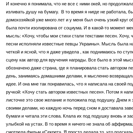
И конечно я понимала, что не все с ними окей, но продолжал
изливать душу на бумагу. В то время я нигде не работала, б
домохозяйкой уже много лет и у меня был очень узкий круг 
была почти изолирована от социума. И в какой-то момент ме
мысль: «Хочу, чтобы мои стихи стали текстами песен. Хочу, 
песни исполняли известные певцы Украины». Мысль была н
четкой и ясной, что я даже увидела , как поднимаюсь по сту
сцену как автор для вручения награды. Все было в этой мыс
обозначено даже страна, где я планировала стать автором п
день, занимаясь домашними делами, я мысленно возвращала
идее. И она мне так понравилась, что я написала на своей п
ручкой: «Хочу стать автором известных песен». Потом я нап
листочке это свое желание и положила под подушку. Днем я
своими делами, но каждую ночь перед сном я доставала зав
бумаги и читала эти слова. Клала их под подушку вновь и за
улыбкой на устах. В то время я ничего не знала об аффирмац
смотрела фильм «Секрет». Я просто делала то, что подсказ