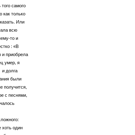
 того самого
о как только
казать. Или
тала всю
ему-то и
стко : «В
ы и приобрела
ец умер, я
 и долга
лания были
е получится,
ре с песнями,
учалось
сложного:
е хоть один