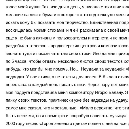
голос моей души. Так, изо дня в день, я писала стихи и читал
желание на листе бумаги и вскоре что-то подтолкнуло меня и
искать кому бы показать мое творчество. Единственная подр
восхищалась моими стихами и я ей рассказала о своей мечт
еще я не была активным пользователем интернета и не помню
раздобыла телефоны продюсерских центров и композиторов 
звонить туда и показывать там свои стихи. Иногда мне прих
по 5 часов, чтобы отдать несколько листов своих текстов хо
нибудь, кто мог бы мне помочь. Но… Неудача за неудачей: «
подходит. У вас стихи, а не тексты для песен. Я была в отчая
переставала каждый день писать стихи. Через пару лет мои
моя подруга представила меня композитору Игорю Балану. Я
пачку своих текстов, практически уже без надежды на удачу.
самое мне сказал, что и остальные : «Мало вероятно, что эти
быть песнями, но я посмотрю и попробую написать музыку».
2000 году песню «Город зеленого цвета» пошел с ней на все