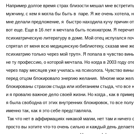
Например долгое время страх близости мешал мне встретить
мужчину, с кем я могла бы быть в паре. Я же очень хотела, н
мне делали предложение, я быстро находила кучу причин от
вот еще. Еще в 16 лет я мечтала быть психиатром. Я перечи
психиатрическую литературу в доме. Мой отец испугался поч
спрятал от меня всю медицинскую библиотеку, сказав мне же
психиатрию только через мой труп». Я попала в чувство вин
не ту профессию, о которой мечтала. Но когда в 2003 году от
через пару месяцев уже училась на психолога. Чувство вины
перед отцом блокировало энергию желания. Многие мои же
блокированы страхом стыда или избеганием стыда, что все н
и я провалю важное дело своей жизни. Но когда , как в приме
я была свободна от этих внутренних блокировок, то все пол
именно так, как я это себе представляла.
Так что нет в аффирмациях никакой магии, нет там и ничего 
просто вы хотите что-то очень сильно и каждый день делает