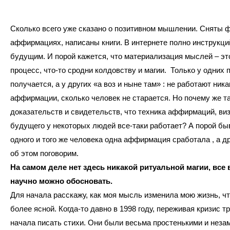
Сколько всего уже сказано о позитивном мышлении. Сняты 
аффирмациях, написаны книги. В интернете полно инструкций
будущим. И порой кажется, что материализация мыслей – эт
процесс, что-то сродни колдовству и магии. Только у одних 
получается, а у других «а воз и ныне там» : не работают ника
аффирмации, сколько человек не старается. Но почему же та
доказательств и свидетельств, что техника аффирмаций, ви
будущего у некоторых людей все-таки работает? А порой быв
одного и того же человека одна аффирмация сработала , а др
об этом поговорим.
На самом деле нет здесь никакой ритуальной магии, все
научно можно обосновать.
Для начала расскажу, как моя мысль изменила мою жизнь, ч
более ясной. Когда-то давно в 1998 году, переживая кризис тр
начала писать стихи. Они были весьма простенькими и нез