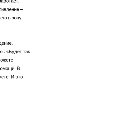
аботает,
тивление –
его в зону
дение.
 : «Будет так
можете
помощи. В
ете. И это