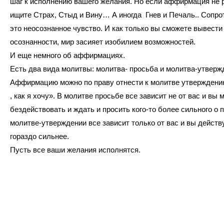
шаг к исполнению вашего желания. Но если аффирмация не р
ищите Страх, Стыд и Вину… А иногда Гнев и Печаль.. Сопро
это неосознанное чувство. И как только вы сможете вывести 
осознанности, мир засияет изобилием возможностей.
И еще немного об аффирмациях.
Есть два вида молитвы: молитва- просьба и молитва-утверж
Аффирмацию можно по праву отнести к молитве утверждению
, как я хочу». В молитве просьбе все зависит не от вас и вы 
бездействовать и ждать и просить кого-то более сильного о 
молитве-утверждении все зависит только от вас и вы действу
гораздо сильнее.
Пусть все ваши желания исполнятся.