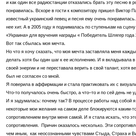
и как один все радиостанции отказались брать эту песню в р
понравилась. Вскоре в гости к композитору пришел Виктор П
известный украинский певец и песня ему очень понравилась.
нее хит. А в 2005 году я поднималась по ступенькам на сцен
«Украина» для вручения награды « Победитель Шлягер года 
Вот так сбылась моя мечта.
Но что я хочу сказать, что моя мечта заставляла меня кажд
делать хотя бы один шаг к ее исполнению. И я вкладывала в
своей энергии и не переставала верить в свой талант, хотя в
был не согласен со мной.
Я поверила в аффирмации и стала практиковать их с визуал
Что-то получалось очень быстро, а что–то и по сей день не 
И я задумалась: почему так? В процессе работы над собой я
некоторые мои желания на самом деле блокируются каким-т
сопротивлением внутри меня самой. И я стала искать, что эт
сопротивления. Причин оказалось несколько. Эти сопротивл
чем иным, как неосознанными чувствами Стыда, Страха и В