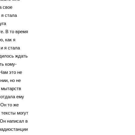
а свое
 я стала
уга
е. В то время
, как я
и я стала
одилось ждать
ть кому-
Нам это не
нии, но не
х мытарств
 отдала ему
 Он то же
 тексты могут
 Он написал в
 радиостанции