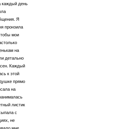
а каждый день
ыла
общения. Я
ня пронзила
чтобы мои
астолько
пенькам на
ли детально
есен. Каждый
сь к этой
одушке прямо
исала на
 занималась
етный листик
сыпала с
иях, не
ывало мне