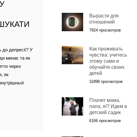
МУ
Вырасти для
отношений
 ШУКАТИ
7824 просмотров
Как проживать
 до депресії? У
чувства: учитесь
ди минає та як
этому сами и
иття через
обучайте своих
детей
, як
11898 просмотров
внутрішньої
Плачет мама,
папа, я!? Идем в
детский садик
6166 просмотров