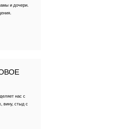
мамы и дочери.
дения.
ОВОЕ
зделяет нас с
 вину, стыд с