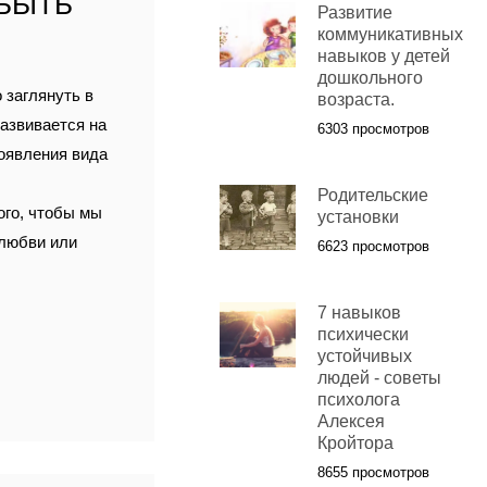
 БЫТЬ
Развитие
коммуникативных
навыков у детей
дошкольного
 заглянуть в
возраста.
азвивается на
6303 просмотров
появления вида
Родительские
ого, чтобы мы
установки
 любви или
6623 просмотров
7 навыков
психически
устойчивых
людей - советы
психолога
Алексея
Кройтора
8655 просмотров