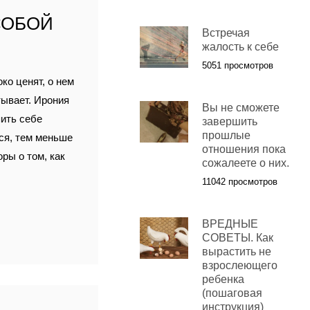
СОБОЙ
Встречая
жалость к себе
5051 просмотров
ко ценят, о нем
тывает. Ирония
Вы не сможете
пить себе
завершить
прошлые
мся, тем меньше
отношения пока
оры о том, как
сожалеете о них.
11042 просмотров
ВРЕДНЫЕ
СОВЕТЫ. Как
вырастить не
взрослеющего
ребенка
(пошаговая
инструкция)