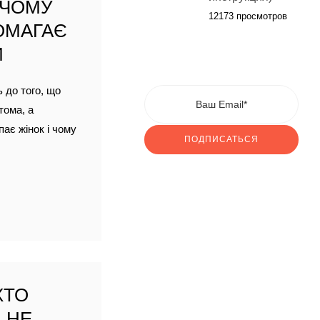
 ЧОМУ
12173 просмотров
ОМАГАЄ
И
ь до того, що
тома, а
пає жінок і чому
ПОДПИСАТЬСЯ
ХТО
 НЕ