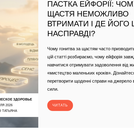
ПАСТКА ЕЙФОРІЇ: ЧО
ЩАСТЯ НЕМОЖЛИВО
ВТРИМАТИ І ДЕ ЙОГО
НАСПРАВДІ?
Чому гонитва за щастям часто призводить
цій статті розбираємо, чому ейфорія завж
навчитися отримувати задоволення від ж
«мистецтво маленьких кроків». Дізнайтеся
перетворити щоденні справи на джерело 
сили.
ЧЕСКОЕ ЗДОРОВЬЕ
ЛЯ 2026
ЧИТАТЬ
 ТАТЬЯНА