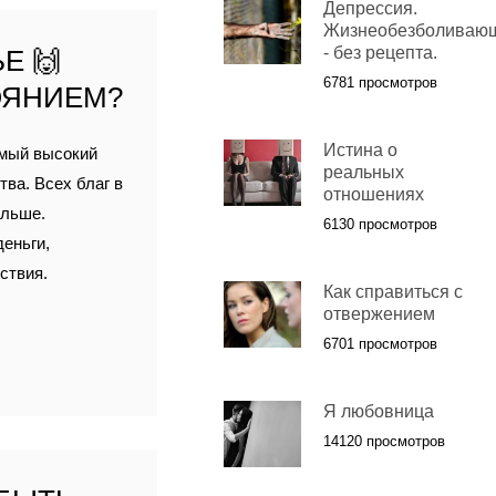
Депрессия.
Жизнеобезболиваю
- без рецепта.
Е 🙌
6781 просмотров
ОЯНИЕМ?
Истина о
амый высокий
реальных
ва. Всех благ в
отношениях
ольше.
6130 просмотров
еньги,
ствия.
Как справиться с
отвержением
6701 просмотров
Я любовница
14120 просмотров