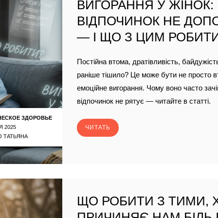
ВИГОРАННЯ У ЖІНОК:
ВІДПОЧИНОК НЕ ДОП
— І ЩО З ЦИМ РОБИТ
Постійна втома, дратівливість, байдужіст
раніше тішило? Це може бути не просто в
емоційне вигорання. Чому воно часто зачі
відпочинок не рятує — читайте в статті.
ЧЕСКОЕ ЗДОРОВЬЕ
Я 2025
ЧИТАТЬ
 ТАТЬЯНА
ЩО РОБИТИ З ТИМИ, 
ПРИЧИНЯЄ НАМ БІЛЬ І