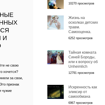
10270 просмотров
ННЫЕ
Жизнь на
АННЫХ
осколках детских
травм.
ЬСЯ
Самооценка.
 И
6252 просмотров
О
Тайная комната
Синей Бороды,
или к вопросу об
ёте не свою
Unheimlich
то хочется?
12791 просмотров
иняли за свои,
 Это признак
Искренность как
и чужие
эликсир от
самообмана
6967 просмотров