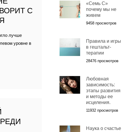
НЕ
«Семь С»
ОВОРИТ С
почему мы не
живем
Я
9458 просмотров
огло лучше
Правила и игры
олевом уровне в
в гештальт-
терапии
28476 просмотров
Любовная
зависимость:
этапы развития
и методы ее
исцеления.
Й
11932 просмотров
СРЕДИ
Наука о счастье