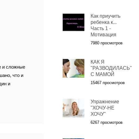
Как приучить
ребенка к...
Часть 1 -
Мотивация
7980 просмотров
КАК Я
е и сложные
"РАЗВОДИЛАСЬ"
С МАМОЙ
шано, что и
15467 просмотров
дин и
Упражнение
"ХОЧУ-НЕ
ХОЧУ"
6267 просмотров