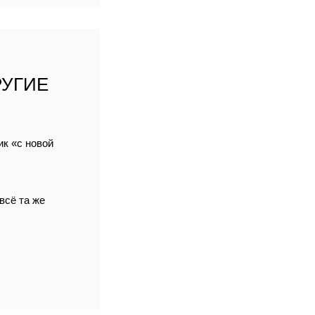
РУГИЕ
ик «с новой
всё та же