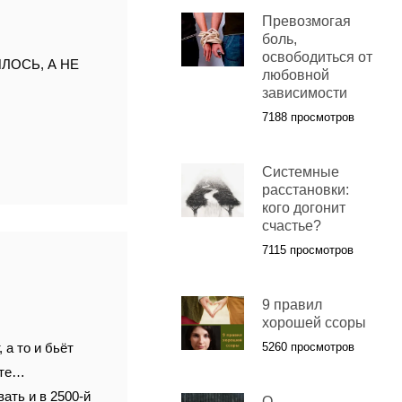
Превозмогая
боль,
освободиться от
ЛОСЬ, А НЕ
любовной
зависимости
7188 просмотров
Системные
расстановки:
кого догонит
счастье?
7115 просмотров
9 правил
хорошей ссоры
 а то и бьёт
5260 просмотров
ите…
вать и в 2500-й
О