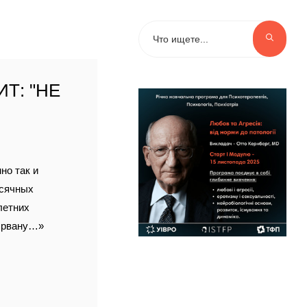
Т: "НЕ
но так и
есячных
летних
к рвану…»