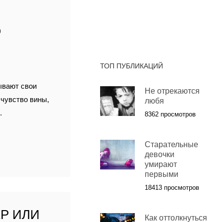
О
ТОП ПУБЛИКАЦИЙ
ывают свои
Не отрекаются
о чувство вины,
любя
.
8362 просмотров
Старательные
девочки
умирают
первыми
18413 просмотров
ЕР ИЛИ
Как оттолкнуться