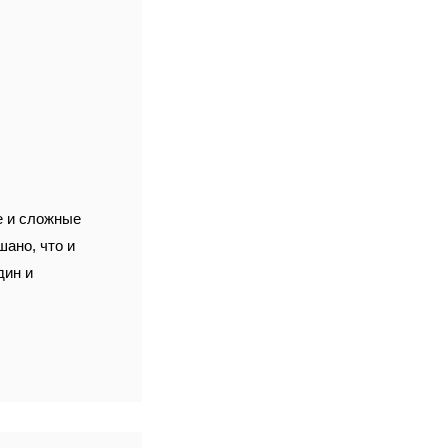
е и сложные
шано, что и
дин и