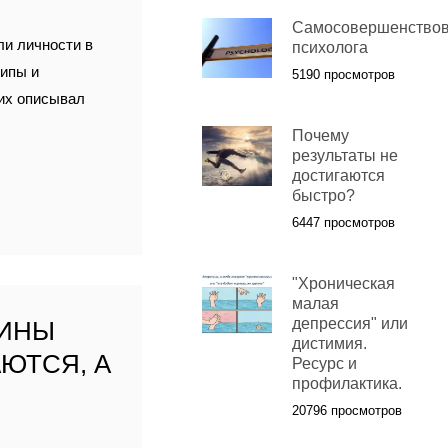
Самосовершенство
ли личности в
психолога
типы и
5190 просмотров
 их описывал
Почему
результаты не
достигаются
быстро?
6447 просмотров
"Хроническая
малая
депрессия" или
ЩИНЫ
дистимия.
ЮТСЯ, А
Ресурс и
профилактика.
20796 просмотров