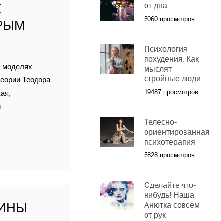
Х
от дна
5060 просмотров
ОРЫМ
Психология
похудения. Как
х моделях
мыслят
стройные люди
теории Теодора
19487 просмотров
ая,
и
Телесно-
ориентированная
психотерапия
5828 просмотров
Cделайте что-
нибудь! Наша
ЩИНЫ
Анютка совсем
от рук