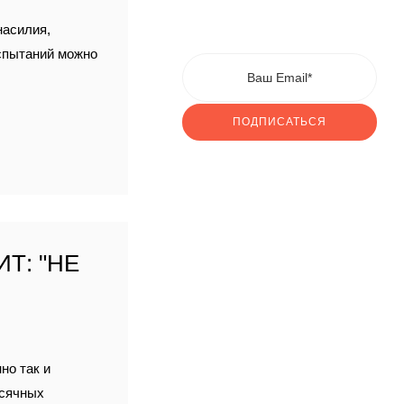
насилия,
спытаний можно
ПОДПИСАТЬСЯ
Т: "НЕ
но так и
есячных