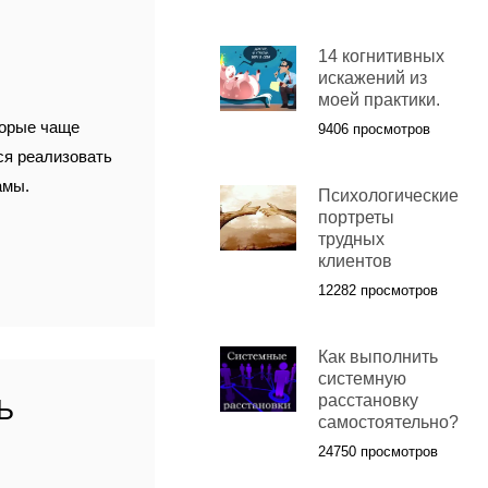
14 когнитивных
искажений из
моей практики.
торые чаще
9406 просмотров
ся реализовать
амы.
Психологические
портреты
трудных
клиентов
12282 просмотров
Как выполнить
системную
расстановку
Ь
самостоятельно?
24750 просмотров