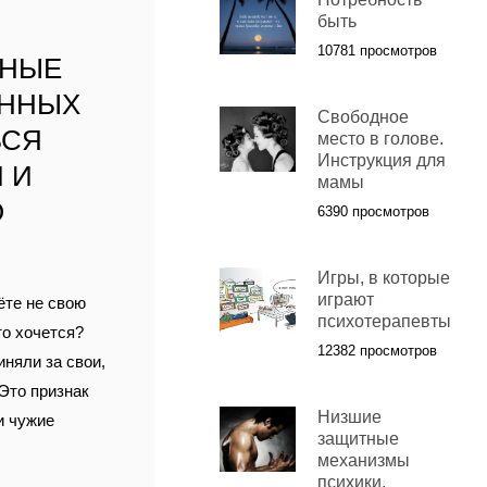
быть
10781 просмотров
ННЫЕ
АННЫХ
Свободное
ЬСЯ
место в голове.
Инструкция для
 И
мамы
О
6390 просмотров
Игры, в которые
играют
ёте не свою
психотерапевты
то хочется?
12382 просмотров
иняли за свои,
 Это признак
Низшие
и чужие
защитные
механизмы
психики.