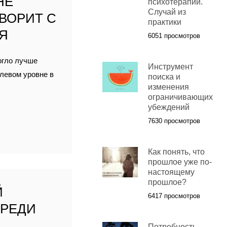
НЕ
психотерапии.
Случай из
ОВОРИТ С
практики
Я
6051 просмотров
огло лучше
Инструмент
олевом уровне в
поиска и
изменения
ограничивающих
убеждений
7630 просмотров
Как понять, что
прошлое уже по-
настоящему
прошлое?
Й
6417 просмотров
СРЕДИ
Потребность