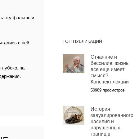
ть эту фальшь и
ТОП ПУБЛИКАЦИЙ
ытались с ней
Отчаяние и
бессилие: жизнь
глубоко, на
все еще имеет
смысл?
одержания.
Конспект лекции
50989 просмотров
История
завуалированного
насилия и
нарушенных
границ в