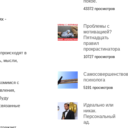
покое.
43372 просмотров
Проблемы с
мотивацией?
Пятнадцать
правил
прокрастинатора
 происходят в
10727 просмотров
ь, мысли,
Самосовершенство
психолога
комимся с
5191 просмотров
вления,
буду
Идеально или
освязанные
никак.
Персональный
ад.
отражает