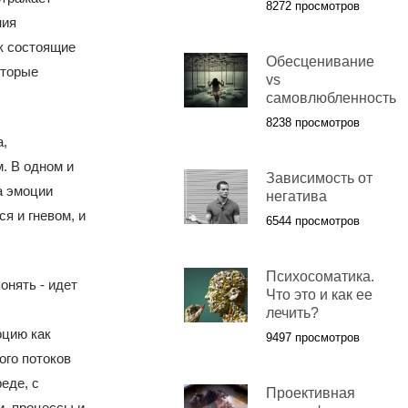
8272 просмотров
ния
к состоящие
Обесценивание
оторые
vs
самовлюбленность
8238 просмотров
,
. В одном и
Зависимость от
а эмоции
негатива
я и гневом, и
6544 просмотров
Психосоматика.
онять - идет
Что это и как ее
лечить?
оцию как
9497 просмотров
ого потоков
еде, с
Проективная
и, процессы и