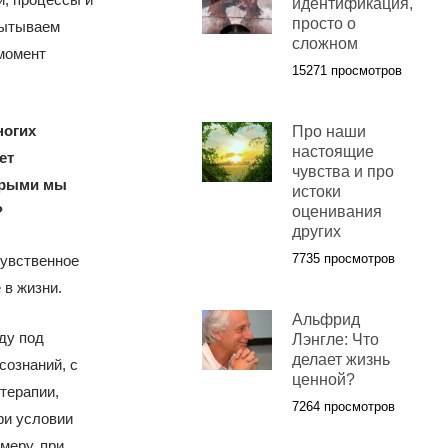
идентификация,
просто о
пытываем
сложном
момент
15271 просмотров
ногих
Про наши
настоящие
ет
чувства и про
торыми мы
истоки
?
оценивания
других
7735 просмотров
“чувственное
 в жизни.
Альфрид
ду под
Лэнгле: Что
делает жизнь
сознаний, с
ценной?
терапии,
7264 просмотров
ри условии
имеру, при