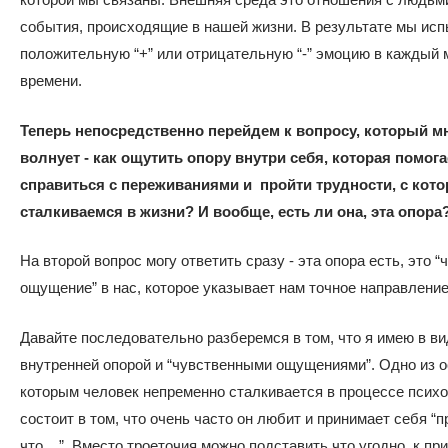
события, происходящие в нашей жизни. В результате мы ис
положительную “+” или отрицательную “-” эмоцию в каждый 
времени.
Теперь непосредственно перейдем к вопросу, который м
волнует - как ощутить опору внутри себя, которая помога
справиться с переживаниями и пройти трудности, с ко
сталкиваемся в жизни? И вообще, есть ли она, эта опора
На второй вопрос могу ответить сразу - эта опора есть, это 
ощущение” в нас, которое указывает нам точное направление
Давайте последовательно разберемся в том, что я имею в ви
внутренней опорой и “чувственными ощущениями”. Одно из о
которым человек непременно сталкивается в процессе психо
состоит в том, что очень часто он любит и принимает себя “п
что ...”. Вместо троеточия можно подставить что угодно, к пр