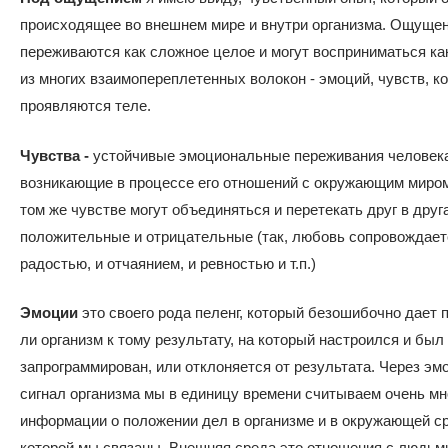
происходящее во внешнем мире и внутри организма. Ощуще
переживаются как сложное целое и могут восприниматься ка
из многих взаимопереплетенных волокон - эмоций, чувств, к
проявляются теле.
Чувства -
устойчивые эмоциональные переживания человека
возникающие в процессе его отношений с окружающим миром
том же чувстве могут объединяться и перетекать друг в друг
положительные и отрицательные (так, любовь сопровождаетс
радостью, и отчаянием, и ревностью и т.п.)
Эмоции
это своего рода пеленг, который безошибочно дает п
ли организм к тому результату, на который настроился и был
запрограммирован, или отклоняется от результата. Через эм
сигнал организма мы в единицу времени считываем очень мн
информации о положении дел в организме и в окружающей ср
которой мы связаны. Внешняя среда это отношения с людьм