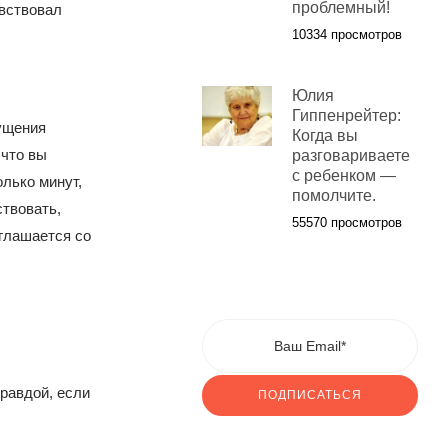
проблемный!
увствовал
10334 просмотров
Юлия
Гиппенрейтер:
щущения
Когда вы
 что вы
разговариваете
с ребенком —
лько минут,
помолчите.
ствовать,
55570 просмотров
оглашается со
равдой, если
ПОДПИСАТЬСЯ