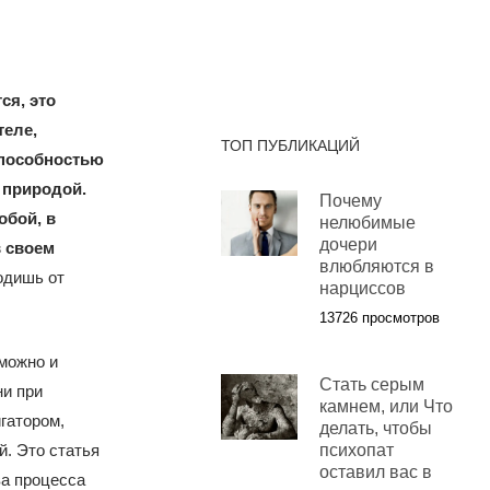
ся, это
теле,
ТОП ПУБЛИКАЦИЙ
способностью
 природой.
Почему
обой, в
нелюбимые
дочери
в своем
влюбляются в
одишь от
нарциссов
13726 просмотров
зможно и
Стать серым
ни при
камнем, или Что
гатором,
делать, чтобы
й. Это статья
психопат
оставил вас в
ва процесса