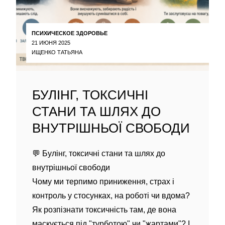
ПСИХИЧЕСКОЕ ЗДОРОВЬЕ
21 ИЮНЯ 2025
ИЩЕНКО ТАТЬЯНА
БУЛІНГ, ТОКСИЧНІ
СТАНИ ТА ШЛЯХ ДО
ВНУТРІШНЬОЇ СВОБОДИ
💬 Булінг, токсичні стани та шлях до
внутрішньої свободи
Чому ми терпимо приниження, страх і
контроль у стосунках, на роботі чи вдома?
Як розпізнати токсичність там, де вона
маскується під "турботою" чи "жартами"? І