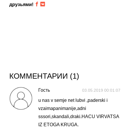
друзьями!
КОММЕНТАРИИ (
1
)
Гость
03.05.2019 00:01:07
u nas v semje net lubvi ,paderski i
vzaimapanimanije,adni
sssori,skandali,draki.HACU VIRVATSA
IZ ETOGA KRUGA.