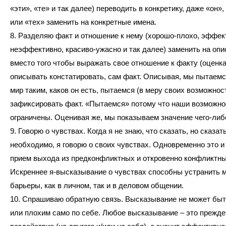
«эти», «те» и так далее) переводить в конкретику, даже «он»,
или «тех» заменить на конкретные имена.
8. Разделяю факт и отношение к нему (хорошо-плохо, эффек
неэффективно, красиво-ужасно и так далее) заменить на опис
вместо того чтобы выражать свое отношение к факту (оценка
описывать констатировать, сам факт. Описывая, мы пытаемс
мир таким, каков он есть, пытаемся (в меру своих возможнос
зафиксировать факт. «Пытаемся» потому что наши возможно
ограничены. Оценивая же, мы показываем значение чего-либо
9. Говорю о чувствах. Когда я не знаю, что сказать, но сказат
необходимо, я говорю о своих чувствах. Одновременно это 
прием выхода из предконфликтных и откровенно конфликтны
Искреннее я-высказывание о чувствах способны устранить 
барьеры, как в личном, так и в деловом общении.
10. Спрашиваю обратную связь. Высказывание не может бы
или плохим само по себе. Любое высказывание – это прежде 