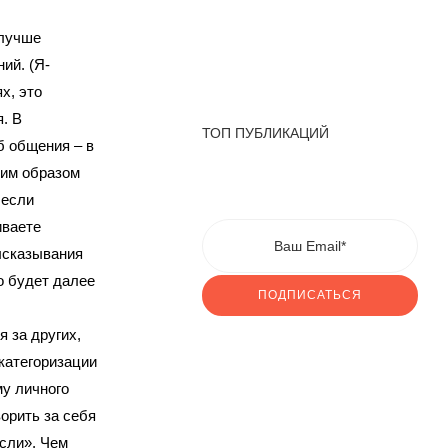
 лучше
ий. (Я-
х, это
. В
ТОП ПУБЛИКАЦИЙ
б общения – в
ким образом
 если
иваете
ысказывания
то будет далее
ПОДПИСАТЬСЯ
 за других,
категоризации
му личного
ворить за себя
ысли». Чем