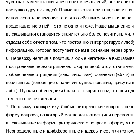
чувствах заменять описания своих впечатлений, возникших 
поступков других людей. Применять этот принцип, значит на 
использовать понимание того, что действительность и наше
представление о ней – это не одно и тоже. Наше мышление 
высказывания становятся значительно более позитивными, 
отдаем себе отчет в том, что постоянно интерпретируем лю
информацию, которая поступает к нам в сознание через орга
6. Перевожу негатив в позитив. Любые негативные высказыв
(построенные через отрицание, говорящие об отсутствии чего
любые явные отрицания («не», «но», «а»), сомнения («бы») п
позитивные (говорящие о наличии, существовании, присутств
либо). Пускай собеседники больше говорят о том, что они сде
том, что они не сделали.
7. Перевожу в конкретику. Любые риторические вопросы пер
форму вопроса, на который можно дать ответ (или переводит
высказывание из формы риторического вопроса в форму утв
Неопределенные индифферентные индексы и ссылки («это», 