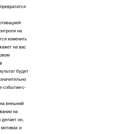
 превратится
отивацией
онтроля на
тся изменить
кажет на вас
ервом
в
зультат будет
 значительно
в-событии-с-
 на внешний
вании на
о делает он,
 мотивах и