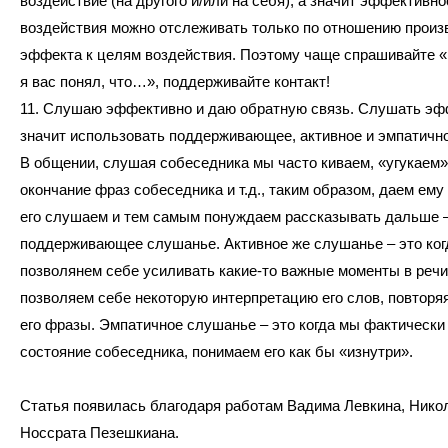
воздействие (на другого и/или на себя), а значит эффективно
воздействия можно отслеживать только по отношению произ
эффекта к целям воздействия. Поэтому чаще спрашивайте «
я вас понял, что…», поддерживайте контакт!
11. Слушаю эффективно и даю обратную связь. Слушать эф
значит использовать поддерживающее, активное и эмпатичн
В общении, слушая собеседника мы часто киваем, «угукаем»
окончание фраз собеседника и т.д., таким образом, даем ему 
его слушаем и тем самым понуждаем рассказывать дальше –
поддерживающее слушанье. Активное же слушанье – это ко
позволянем себе усиливать какие-то важные моменты в речи
позволяем себе некоторую интерпретацию его слов, повторя
его фразы. Эмпатичное слушанье – это когда мы фактически
состояние собеседника, понимаем его как бы «изнутри».
Статья появилась благодаря работам Вадима Левкина, Нико
Носсрата Пезешкиана.