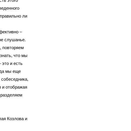
сть этого
веденного
правильно ли
фективно –
ое слушанье.
, повторяем
знать, что мы
 это и есть
гда мы еще
 собеседника,
я и отображая
 разделяем
лая Козлова и