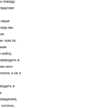
по поводу
практике
и наши
когда мы
бую
ны чувств.
ания
-либо),
ереводить в
ии чего-
лали, а не о
еводить в
ь
ерждения).
«этого»,