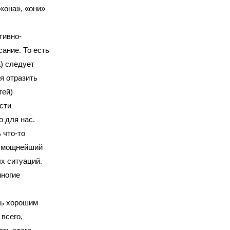
 «она», «они»
тивно-
ание. То есть
) следует
я отразить
тей)
сти
 для нас.
ь что-то
и мощнейший
х ситуаций.
многие
ть хорошим
всего,