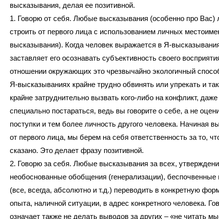
высказывания, делая ее позитивной.
1. Говорю от себя. Любые высказывания (особенно про Вас)
строить от первого лица с использованием личных местоимен
высказывания). Когда человек выражается в Я-высказывания
заставляет его осознавать субъективность своего восприятия
отношении окружающих это чрезвычайно экологичный спосо
Я-высказываниях крайне трудно обвинять или упрекать и та
крайне затруднительно вызвать кого-либо на конфликт, даже
специально постараться, ведь вы говорите о себе, а не оцен
поступки и тем более личность другого человека. Начиная в
от первого лица, мы берем на себя ответственность за то, ч
сказано. Это делает фразу позитивной.
2. Говорю за себя. Любые высказывания за всех, утверждения
необоснованные обобщения (генерализации), беспочвенные 
(все, всегда, абсолютно и т.д.) переводить в конкретную фор
опыта, наличной ситуации, в адрес конкретного человека. Го
означает также не делать выводов за других – «не читать м