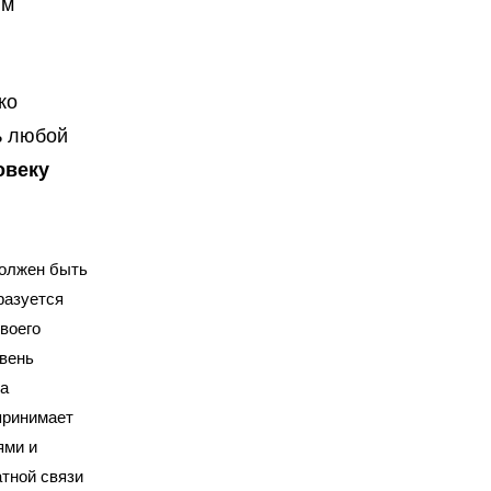
им
ко
ь любой
овеку
должен быть
разуется
воего
овень
а
 принимает
ями и
атной связи