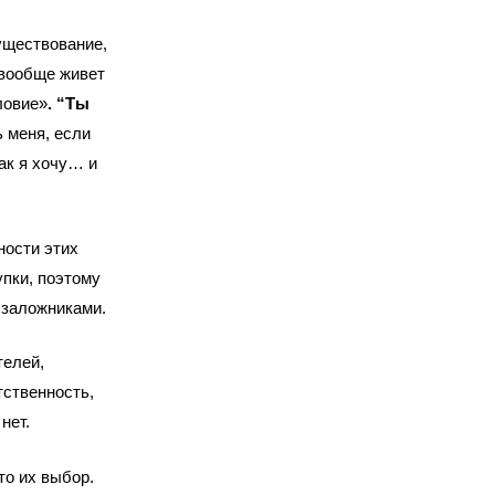
уществование,
к вообще живет
ловие»
. “Ты
 меня, если
ак я хочу… и
ности этих
упки, поэтому
 заложниками.
телей,
тственность,
нет.
то их выбор.