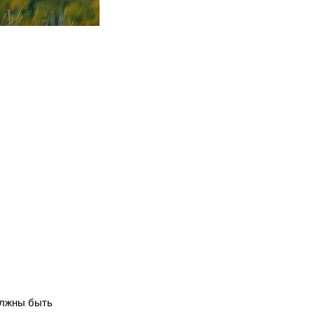
Я
олжны быть