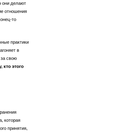
о они делают
ие отношения
конец-то
чные практики
агоняет в
 за свою
, кто этого
хранения
а, которая
ого принятия,