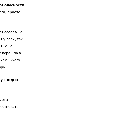
от опасности.
ого, просто
бя совсем не
 у всех, так
стью не
же перешла в
чем ничего.
оры.
у каждого,
 это
ществовать,