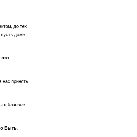
ктом, до тех
 пусть даже
 это
в нас принять
сть базовое
во Быть.