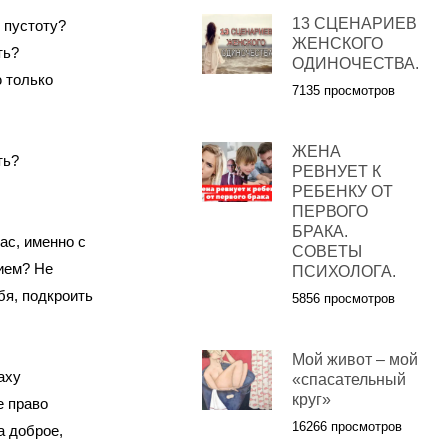
13 СЦЕНАРИЕВ
ю пустоту?
ЖЕНСКОГО
ать?
ОДИНОЧЕСТВА.
ю только
7135 просмотров
ЖЕНА
сть?
РЕВНУЕТ К
РЕБЕНКУ ОТ
ПЕРВОГО
БРАКА.
ас, именно с
СОВЕТЫ
ием? Не
ПСИХОЛОГА.
бя, подкроить
5856 просмотров
Мой живот – мой
аху
«спасательный
круг»
е право
16266 просмотров
а доброе,