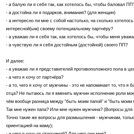
- а балую ли я себя так, как хотелось бы, чтобы баловал П
- а достойна ли я подарков, внимания? (для женщин)
- а интересно ли мне с собой настолько, на сколько хотелос
интересной(ым) своему потенциальному партнёру?
- а уважаю ли я себя так, как хотелось бы, чтобы меня ува
- а чувствую ли я себя достойным (достойной) своего ПП?
И далее:
- а уважаю ли я представителей противоположного пола в ц
- а чего я хочу от партнёра?
- а то, чего я хочу от мужчины - это не напоминает то, что я 
отца? Не пытаюсь ли я вменить мужчин исполнение роли мое
чём вообще разница между "быть моим папой" и "быть моим
Так мне нужен папа? Или мне нужен мужчина? (Вопросы для
Точно такие же вопросы для размышления - мужчинам, тольк
ориентацией на маму);
- а чего я хочу от отношений? Для чего они мне?