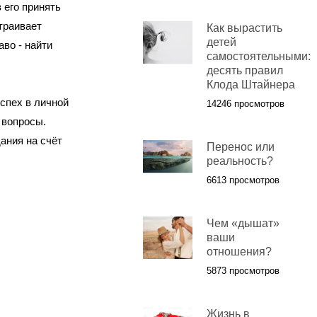
 его принять
траивает
Как вырастить
детей
аво - найти
самостоятельными:
десять правил
Клода Штайнера
спех в личной
14246 просмотров
 вопросы.
дания на счёт
Перенос или
реальность?
6613 просмотров
Чем «дышат»
ваши
отношения?
5873 просмотров
Жизнь в