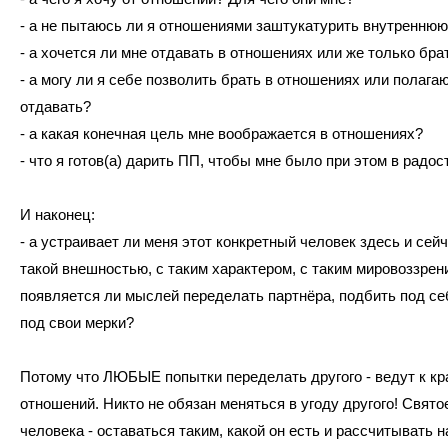
- а не пытаюсь ли я отношениями заштукатурить внутренню
- а хочется ли мне отдавать в отношениях или же только бр
- а могу ли я себе позволить брать в отношениях или полага
отдавать?
- а какая конечная цель мне воображается в отношениях?
- что я готов(а) дарить ПП, чтобы мне было при этом в радо
И наконец:
- а устраивает ли меня этот конкретный человек здесь и сейч
такой внешностью, с таким характером, с таким мировоззрен
появляется ли мыслей переделать партнёра, подбить под се
под свои мерки?
Потому что ЛЮБЫЕ попытки переделать другого - ведут к кр
отношений. Никто не обязан меняться в угоду другого! Свято
человека - оставаться таким, какой он есть и рассчитывать н