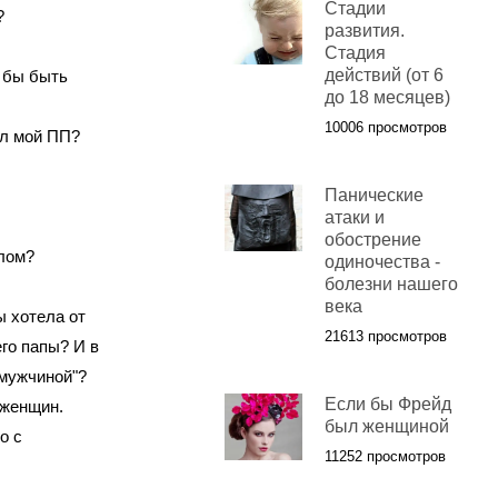
Стадии
П?
развития.
Стадия
действий (от 6
ь бы быть
до 18 месяцев)
10006 просмотров
жал мой ПП?
Панические
атаки и
обострение
елом?
одиночества -
болезни нашего
века
бы хотела от
21613 просмотров
го папы? И в
 мужчиной"?
Если бы Фрейд
 женщин.
был женщиной
о с
11252 просмотров