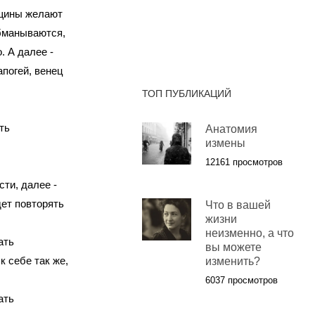
нщины желают
обманываются,
. А далее -
апогей, венец
ТОП ПУБЛИКАЦИЙ
ть
Анатомия
измены
12161 просмотров
сти, далее -
дет повторять
Что в вашей
жизни
неизменно, а что
ать
вы можете
 себе так же,
изменить?
6037 просмотров
ать