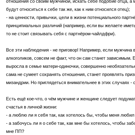
отношения со своим мужчиной, искать себе подобие отца, а
будут относиться к себе так же, как к ним относился отец);
- на ценности, привычки, цели в жизни потенциального партнё
принципиальных различий (например, если вы желаете иметь
то не стоит связывать себя с партнёром-чайлдфри).
Все эти наблюдения - не приговор! Например, если мужчина 
алкоголиков, совсем не факт, что он сам станет зависимым.
выросла в семье матери-одиночки, совершенно необязательн
сама не сумеет сохранять отношения, станет проявлять приз
мизандрии. Но приглядеться внимательнее в этих случаях - 
Есть ещё кое-что, о чём мужчине и женщине следует подумат
счастья в личной жизни:
- а люблю ли я себя так, как хотелось бы, чтобы меня люби
- а забочусь ли я о себе так, как мне бы хотелось, чтобы за
мне ПП?