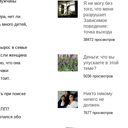
 мужчины
Я не могу без
того, что меня
разрушает.
ра, нет ли
Зависимое
 много детей,
поведение:
точка выхода
38472 просмотров
вырос в семье
 Если женщина
Деньги: что вы
о, что она
упускаете в этой
теме?
наки
5036 просмотров
стоит.
ь при поиске
Никто никому
ничего не
должен
л ПП?
7677 просмотров
ботился обо