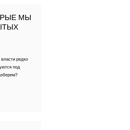
ОРЫЕ МЫ
ЫТЫХ
 власти редко
руются под
разберем?