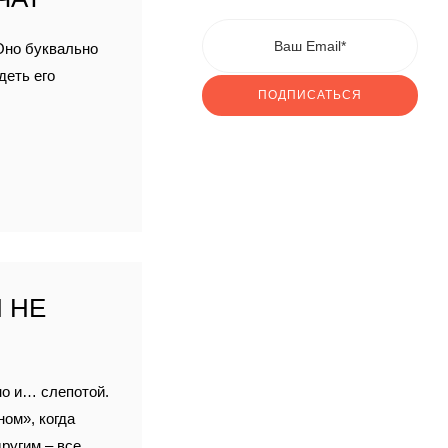
Оно буквально
деть его
ПОДПИСАТЬСЯ
 НЕ
но и… слепотой.
ом», когда
другим – все