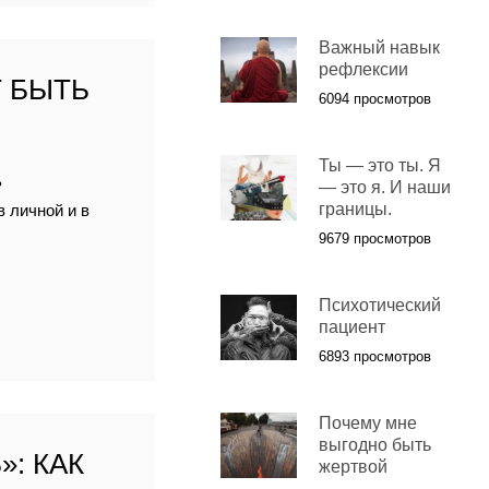
Важный навык
рефлексии
Т БЫТЬ
6094 просмотров
Ты — это ты. Я
ь
— это я. И наши
границы.
в личной и в
9679 просмотров
Психотический
пациент
6893 просмотров
Почему мне
выгодно быть
: КАК
жертвой