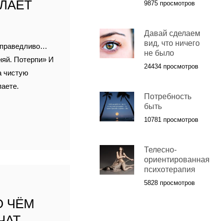
ЕЛАЕТ
9875 просмотров
Давай сделаем
вид, что ничего
есправедливо…
не было
няй. Потерпи» И
24434 просмотров
а чистую
паете.
Потребность
быть
10781 просмотров
Телесно-
ориентированная
психотерапия
5828 просмотров
О ЧЁМ
ЧАТ