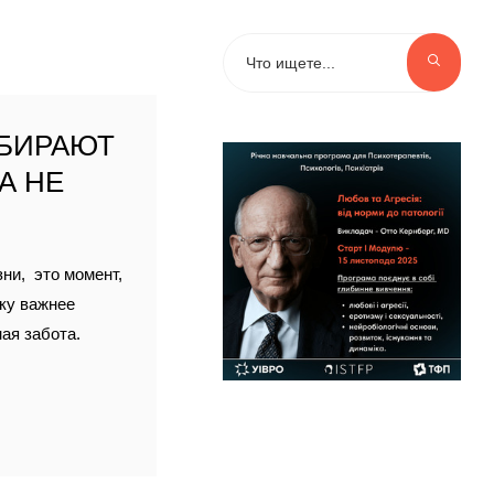
ЫБИРАЮТ
А НЕ
ни, это момент,
еку важнее
ая забота.