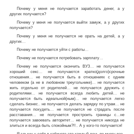
Почему у меня не получается заработать денег, а у
других получается?
Почему у меня не получается выйти замуж, а у других
получается?
Почему у меня не получается не орать на детей, а у
других…
Почему не получается уйти с работы…
Почему не получается потребовать зарплату…
Почему не получается окончить ВУЗ… не получается
хороший секс… не получаются кратко(долго)срочные
отношения… не получается быть в отношениях с одним
человеком (а не в любовном треугольнике)… не получается
жить отдельно от родителей… не получается дружить с
родителями… не получается всегда любить детей… не
получается быть идеальной(ным)… не получается легко
сделать бизнес.. не получается делать зарядку по утрам… не
получается похудеть… не получается не страдать после
расставания… не получается простроить границы с…не
получается завоевать авторитет… не получается никогда не
злиться и всегда быть спокойным?!!.. А у кого-то получается!
Я слышу у себя в кабинете это каждый день по многу раз.