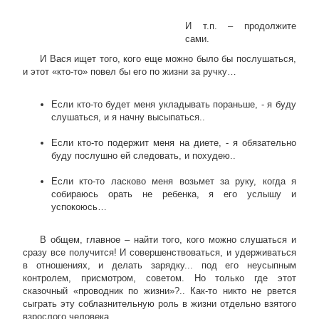
И т.п. – продолжите
сами.
И Вася ищет того, кого еще можно было бы послушаться,
и этот «кто-то» повел бы его по жизни за ручку…
Если кто-то будет меня укладывать пораньше, - я буду
слушаться, и я начну высыпаться..
Если кто-то подержит меня на диете, - я обязательно
буду послушно ей следовать, и похудею..
Если кто-то ласково меня возьмет за руку, когда я
собираюсь орать не ребенка, я его услышу и
успокоюсь…
В общем, главное – найти того, кого можно слушаться и
сразу все получится! И совершенствоваться, и удерживаться
в отношениях, и делать зарядку... под его неусыпным
контролем, присмотром, советом. Но только где этот
сказочный «проводник по жизни»?.. Как-то никто не рвется
сыграть эту соблазнительную роль в жизни отдельно взятого
взрослого человека…