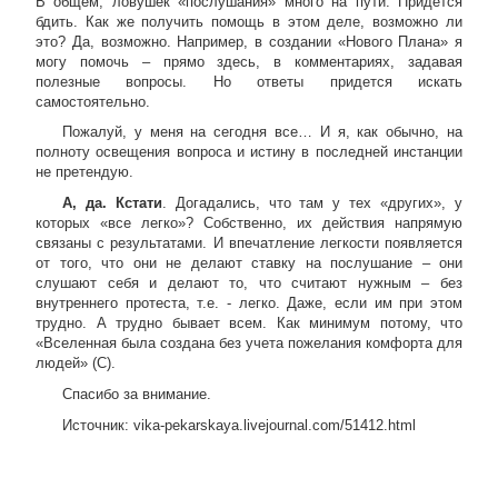
В общем, ловушек «послушания» много на пути. Придется
бдить. Как же получить помощь в этом деле, возможно ли
это? Да, возможно. Например, в создании «Нового Плана» я
могу помочь – прямо здесь, в комментариях, задавая
полезные вопросы. Но ответы придется искать
самостоятельно.
Пожалуй, у меня на сегодня все… И я, как обычно, на
полноту освещения вопроса и истину в последней инстанции
не претендую.
А, да. Кстати
. Догадались, что там у тех «других», у
которых «все легко»? Собственно, их действия напрямую
связаны с результатами. И впечатление легкости появляется
от того, что они не делают ставку на послушание – они
слушают себя и делают то, что считают нужным – без
внутреннего протеста, т.е. - легко. Даже, если им при этом
трудно. А трудно бывает всем. Как минимум потому, что
«Вселенная была создана без учета пожелания комфорта для
людей» (С).
Спасибо за внимание.
Источник: vika-pekarskaya.livejournal.com/51412.html