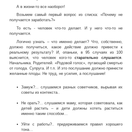
А в жизни-то все наоборот!
Возьмем самый первый вопрос из списка: «Почему не
получается заработать?»
То есть - человек что-то делает. И у него что-то не
получается.
Логично узнать – что именно делает? Что, собственно,
должно получиться, какое действие должно привести к
реальному результату? И, опаньки, в 95 случаях из 100
выяснится, что человек кого-то
старательно слушается
.
Начальника. Родителей. «Родовой голос», пугающий смертью
от голода. Супруга. И т.п. И это послушание должно принести
желанные плоды. Не труд, не усилия, а послушание!
Замуж?... слушаемся разных советчиков, вырывая их
советы из контекста..
Не орать?... слушаемся маму, которая советовала, как
детей растить – и дети должны хотеть раститься
именно таким способом…
Уйти с работы?.. придерживаемся правил хорошего
тона…