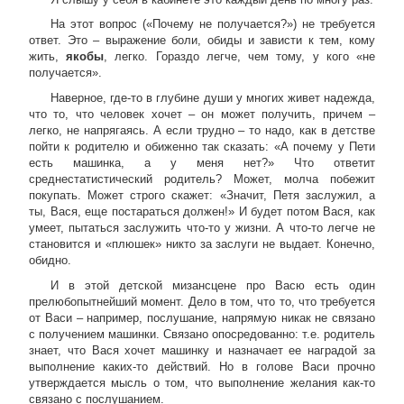
На этот вопрос («Почему не получается?») не требуется
ответ. Это – выражение боли, обиды и зависти к тем, кому
жить,
якобы
, легко. Гораздо легче, чем тому, у кого «не
получается».
Наверное, где-то в глубине души у многих живет надежда,
что то, что человек хочет – он может получить, причем –
легко, не напрягаясь. А если трудно – то надо, как в детстве
пойти к родителю и обиженно так сказать: «А почему у Пети
есть машинка, а у меня нет?» Что ответит
среднестатистический родитель? Может, молча побежит
покупать. Может строго скажет: «Значит, Петя заслужил, а
ты, Вася, еще постараться должен!» И будет потом Вася, как
умеет, пытаться заслужить что-то у жизни. А что-то легче не
становится и «плюшек» никто за заслуги не выдает. Конечно,
обидно.
И в этой детской мизансцене про Васю есть один
прелюбопытнейший момент. Дело в том, что то, что требуется
от Васи – например, послушание, напрямую никак не связано
с получением машинки. Связано опосредованно: т.е. родитель
знает, что Вася хочет машинку и назначает ее наградой за
выполнение каких-то действий. Но в голове Васи прочно
утверждается мысль о том, что выполнение желания как-то
связано с послушанием.