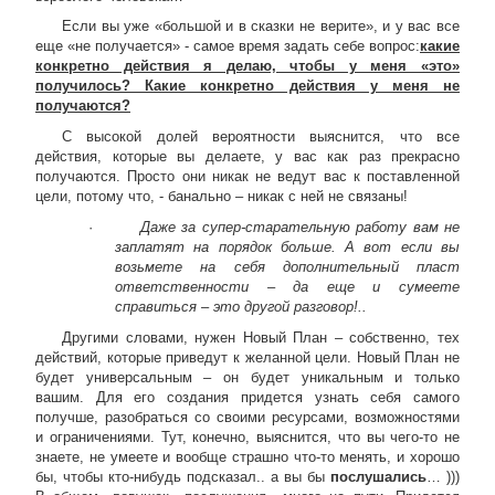
Если вы уже «большой и в сказки не верите», и у вас все
еще «не получается» - самое время задать себе вопрос:
какие
конкретно действия я делаю, чтобы у меня «это»
получилось? Какие конкретно действия у меня не
получаются?
С высокой долей вероятности выяснится, что все
действия, которые вы делаете, у вас как раз прекрасно
получаются. Просто они никак не ведут вас к поставленной
цели, потому что, - банально – никак с ней не связаны!
·
Даже за супер-старательную работу вам не
заплатят на порядок больше. А вот если вы
возьмете на себя дополнительный пласт
ответственности – да еще и сумеете
справиться – это другой разговор!..
Другими словами, нужен Новый План – собственно, тех
действий, которые приведут к желанной цели. Новый План не
будет универсальным – он будет уникальным и только
вашим. Для его создания придется узнать себя самого
получше, разобраться со своими ресурсами, возможностями
и ограничениями. Тут, конечно, выяснится, что вы чего-то не
знаете, не умеете и вообще страшно что-то менять, и хорошо
бы, чтобы кто-нибудь подсказал.. а вы бы
послушались
… )))