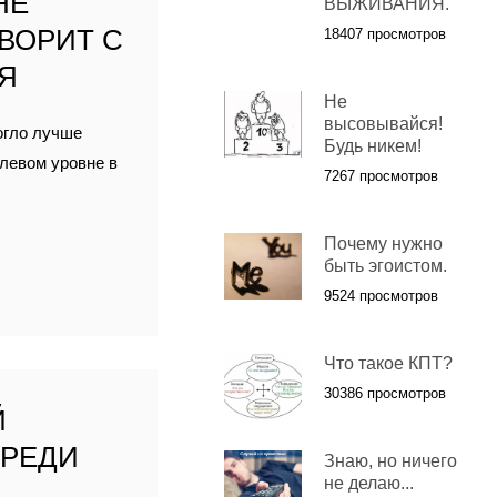
НЕ
ВЫЖИВАНИЯ.
ОВОРИТ С
18407 просмотров
Я
Не
высовывайся!
огло лучше
Будь никем!
олевом уровне в
7267 просмотров
Почему нужно
быть эгоистом.
9524 просмотров
Что такое КПТ?
30386 просмотров
Й
СРЕДИ
Знаю, но ничего
не делаю...