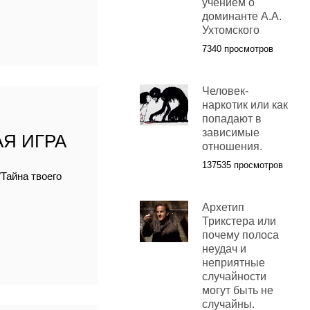
учением о
доминанте А.А.
Ухтомского
7340 просмотров
Человек-
наркотик или как
попадают в
зависимые
Я ИГРА
отношения.
137535 просмотров
Тайна твоего
Архетип
Трикстера или
почему полоса
неудач и
неприятные
случайности
могут быть не
случайны.