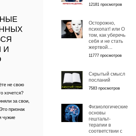
12181 просмотров
ННЫЕ
Осторожно,
АННЫХ
психопат! или О
том, как уберечь
ЬСЯ
себя и не стать
 И
жертвой…
11777 просмотров
О
Скрытый смысл
посланий
ёте не свою
7583 просмотров
то хочется?
иняли за свои,
Физиологические
 Это признак
основы
и чужие
гештальт-
терапии в
соответствии с