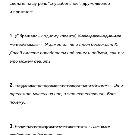
сделать нашу речь “слушабельнее”, дружелюбнее
и приятнее:
1.
(Обращаясь к одному клиенту)
У вас у всех одна и та
же проблема…
-
Я заметил, что тебя беспокоит Х.
Давай вместе поработаем над этим и поймем, как мы
это можем решить.
2.
Ты далеко не первый, кто говорит мне об этом.
-
Это
тревожит многих из нас, и это естественно. Вот
почему…
3.
Люди часто напрасно считают, что…
-
Нам всем
свойственно думать, что…