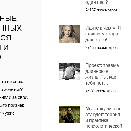
один шаг?
24157 просмотров
ННЫЕ
АННЫХ
Идите к черту! Я
слишком стара
ЬСЯ
для этого!
 И
27466 просмотров
О
Проект: травма
длинною в
жизнь. Ты, как
ёте не свою
тебя нет…
то хочется?
7527 просмотров
иняли за свои,
 Это признак
Мы атакуем, нас
и чужие
атакуют: теория
и практика
психологической