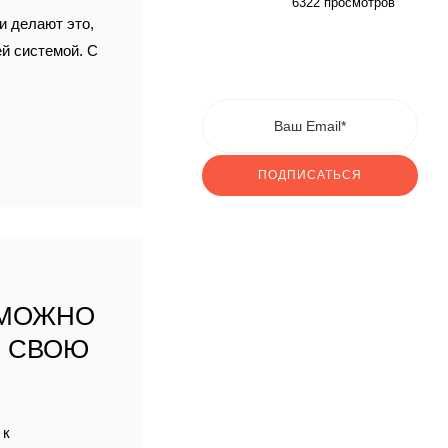
6322 просмотров
и делают это,
ей системой. С
ПОДПИСАТЬСЯ
 МОЖНО
” СВОЮ
 к