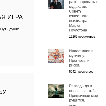
разговаривать с
мудаками:
Советы
Я ИГРА
известного
психиатра
Марка
"Путь души:
Гоулстона
15263 просмотров
Инвестиции в
мужчину.
Прогнозы и
риски.
5042 просмотров
Развод - до и
БУ
после - часть 1.
Привычный мир
рушится.