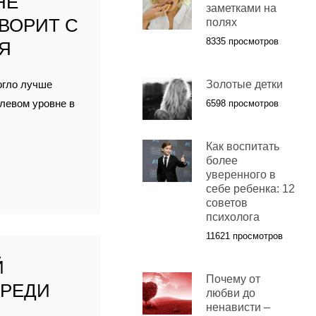
НЕ
заметками на
ОВОРИТ С
полях
8335 просмотров
Я
огло лучше
Золотые детки
олевом уровне в
6598 просмотров
Как воспитать
более
уверенного в
себе ребенка: 12
советов
психолога
11621 просмотров
Й
Почему от
СРЕДИ
любви до
ненависти –