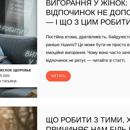
ВИГОРАННЯ У ЖІНОК:
ВІДПОЧИНОК НЕ ДОП
— І ЩО З ЦИМ РОБИТ
Постійна втома, дратівливість, байдужіст
раніше тішило? Це може бути не просто в
емоційне вигорання. Чому воно часто зачі
відпочинок не рятує — читайте в статті.
ЧЕСКОЕ ЗДОРОВЬЕ
Я 2025
ЧИТАТЬ
 ТАТЬЯНА
ЩО РОБИТИ З ТИМИ, 
ПРИЧИНЯЄ НАМ БІЛЬ І