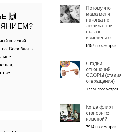
Потому что
мама меня
Е 🙌
никогда не
ОЯНИЕМ?
любила: три
шага к
изменению
амый высокий
8157 просмотров
ва. Всех благ в
ольше.
Стадии
еньги,
отношений:
ствия.
ССОРЫ (стадия
отвращения)
17774 просмотров
Когда флирт
становится
изменой?
7914 просмотров