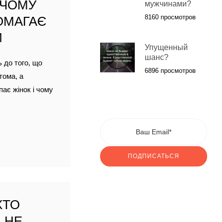
 ЧОМУ
мужчинами?
8160 просмотров
ОМАГАЄ
И
Упущенный
шанс?
ь до того, що
6896 просмотров
тома, а
пає жінок і чому
ПОДПИСАТЬСЯ
ХТО
 НЕ