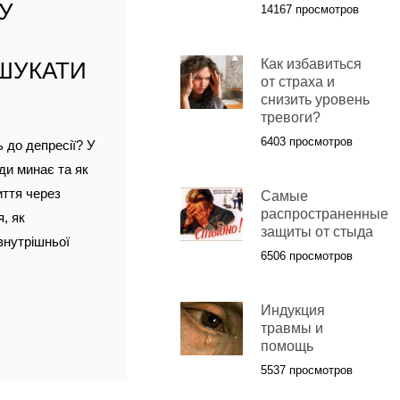
МУ
14167 просмотров
Как избавиться
 ШУКАТИ
от страха и
снизить уровень
тревоги?
6403 просмотров
 до депресії? У
ди минає та як
иття через
Самые
распространенные
, як
защиты от стыда
внутрішньої
6506 просмотров
Индукция
травмы и
помощь
5537 просмотров