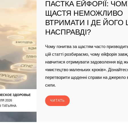
ПАСТКА ЕЙФОРІЇ: ЧО
ЩАСТЯ НЕМОЖЛИВО
ВТРИМАТИ І ДЕ ЙОГО
НАСПРАВДІ?
Чому гонитва за щастям часто призводить
цій статті розбираємо, чому ейфорія завж
навчитися отримувати задоволення від ж
«мистецтво маленьких кроків». Дізнайтеся
перетворити щоденні справи на джерело 
сили.
ЧЕСКОЕ ЗДОРОВЬЕ
ЛЯ 2026
ЧИТАТЬ
 ТАТЬЯНА