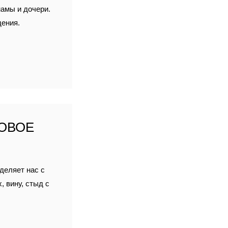
мамы и дочери.
дения.
ОВОЕ
зделяет нас с
 вину, стыд с