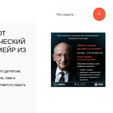
ЮТ
ЧЕСКИЙ
МЕЙР ИЗ
то детектив.
не, лжи и
ытаются скрыть