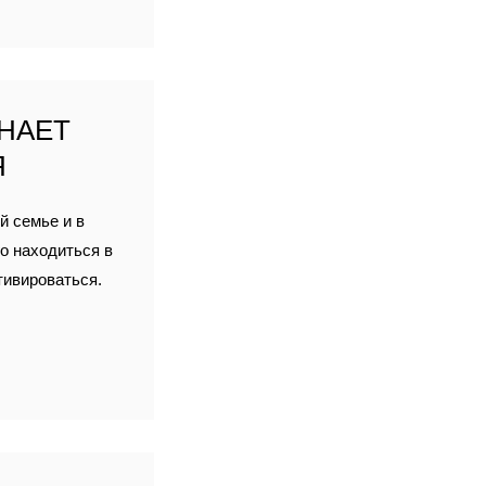
ИНАЕТ
Я
й семье и в
о находиться в
тивироваться.