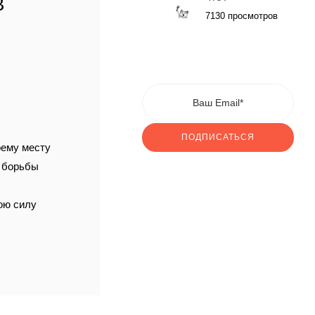
В
7130 просмотров
ПОДПИСАТЬСЯ
оему месту
и борьбы
вою силу