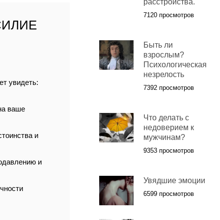
расстройства.
7120 просмотров
СИЛИЕ
Быть ли
взрослым?
Психологическая
незрелость
ет увидеть:
7392 просмотров
на ваше
Что делать с
недоверием к
стоинства и
мужчинам?
9353 просмотров
одавлению и
Увядшие эмоции
ичности
6599 просмотров