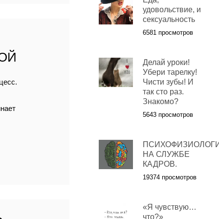
удовольствие, и
сексуальность
6581 просмотров
ОЙ
Делай уроки!
Убери тарелку!
цесс.
Чисти зубы! И
так сто раз.
Знакомо?
инает
5643 просмотров
ПСИХОФИЗИОЛОГ
НА СЛУЖБЕ
КАДРОВ.
19374 просмотров
«Я чувствую…
что?»