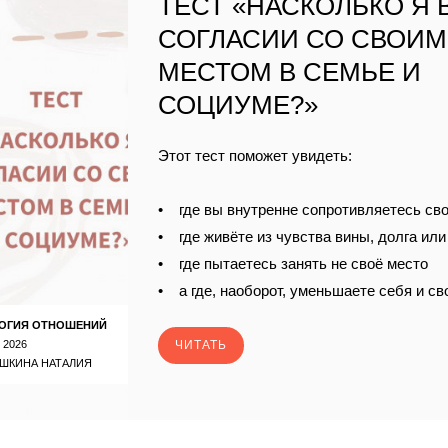
ТЕСТ «НАСКОЛЬКО Я 
СОГЛАСИИ СО СВОИМ
МЕСТОМ В СЕМЬЕ И
СОЦИУМЕ?»
Этот тест поможет увидеть:
• где вы внутренне сопротивляетесь св
• где живёте из чувства вины, долга ил
• где пытаетесь занять не своё место
• а где, наоборот, уменьшаете себя и с
ОГИЯ ОТНОШЕНИЙ
 2026
ЧИТАТЬ
ШКИНА НАТАЛИЯ