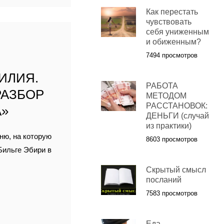
Как перестать
чувствовать
себя униженным
К
и обиженным?
7494 просмотров
ИЛИЯ.
РАБОТА
РАЗБОР
МЕТОДОМ
РАССТАНОВОК:
А»
ДЕНЬГИ (случай
из практики)
ню, на которую
8603 просмотров
Бильге Эбири в
Скрытый смысл
посланий
7583 просмотров
Еда,