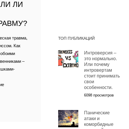
ЛИ ЛИ
РАВМУ?
еская травма,
ТОП ПУБЛИКАЦИЙ
иссом. Как
Интроверсия –
, обоими
это нормально.
твенниками –
Или почему
ушками-
интровертам
стоит принимать
свои
ие
особенности.
6098 просмотров
Панические
атаки и
коморбидные